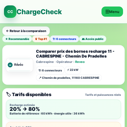
ChargeCheck
☰
CC
Menu
← Retour à la comparaison
★ Recommandée
♛ Top #1
🔌 6 connecteurs
👥 Accès public
Comparer prix des bornes recharge 11 -
CABRESPINE - Chemin De Pradelles
Cabrespine · Opérateur :
Reveo
⚡ 22 kW
🔌 6 connecteurs
📍 Chemin de pradelles, 11160 CABRESPINE
🏷️ Tarifs disponibles
Tarifs et puissances réels
Recharge estimée
20% → 80%
Batterie de référence : 60 kWh · énergie utile : 36 kWh