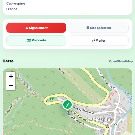
Cabrespine
France
⚠ Signalement
🏢 Site opérateur
🗺 Voir carte
↱ Y aller
Carte
OpenStreetMap
+
−
⚡