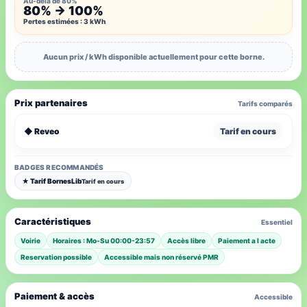
Au-delà de 80%
80% → 100%
Pertes estimées : 3 kWh
Aucun prix / kWh disponible actuellement pour cette borne.
Prix partenaires
Tarifs comparés
◆ Reveo
Tarif en cours
BADGES RECOMMANDÉS
★ Tarif BornesLib
Tarif en cours
Caractéristiques
Essentiel
Voirie
Horaires : Mo-Su 00:00-23:57
Accès libre
Paiement a l acte
Reservation possible
Accessible mais non réservé PMR
Paiement & accès
Accessible