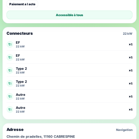
Paiement a l acte
Accessible à tous
Connecteurs
22 kW
EF
🔌
×1
22 kW
EF
🔌
×1
22 kW
Type 2
🔌
×1
22 kW
Type 2
🔌
×1
22 kW
Autre
🔌
×1
22 kW
Autre
🔌
×1
22 kW
Adresse
Navigation
Chemin de pradelles, 11160 CABRESPINE