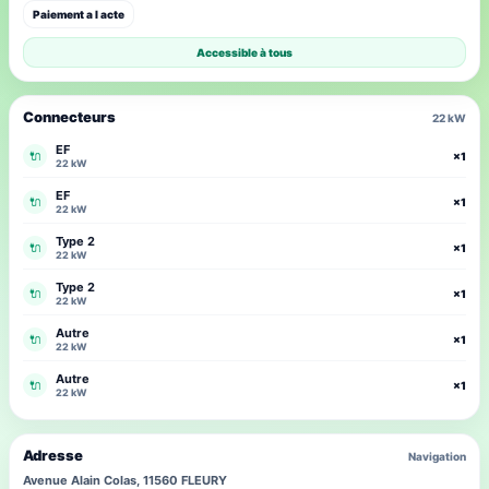
Paiement a l acte
Accessible à tous
Connecteurs
22 kW
EF
🔌
×1
22 kW
EF
🔌
×1
22 kW
Type 2
🔌
×1
22 kW
Type 2
🔌
×1
22 kW
Autre
🔌
×1
22 kW
Autre
🔌
×1
22 kW
Adresse
Navigation
Avenue Alain Colas, 11560 FLEURY