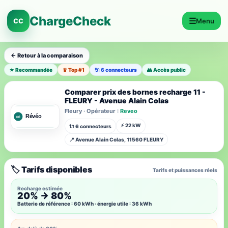
ChargeCheck
☰
CC
Menu
← Retour à la comparaison
★ Recommandée
♛ Top #1
🔌 6 connecteurs
👥 Accès public
Comparer prix des bornes recharge 11 -
FLEURY - Avenue Alain Colas
Fleury · Opérateur :
Reveo
⚡ 22 kW
🔌 6 connecteurs
📍 Avenue Alain Colas, 11560 FLEURY
🏷️ Tarifs disponibles
Tarifs et puissances réels
Recharge estimée
20% → 80%
Batterie de référence : 60 kWh · énergie utile : 36 kWh