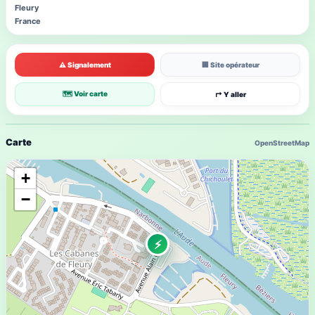
Fleury
France
⚠ Signalement
🏢 Site opérateur
🗺 Voir carte
↱ Y aller
Carte
OpenStreetMap
+
−
⚡