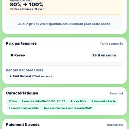
Au-delà de 80%
80% → 100%
Pertes estimées : 3 kWh
Aucun prix / kWh disponible actuellement pour cette borne.
Prix partenaires
Tarifs comparés
◆ Reveo
Tarif en cours
BADGES RECOMMANDÉS
★ Tarif BornesLib
Tarif en cours
Caractéristiques
Essentiel
Voirie
Horaires : Mo-Su 00:00-23:57
Accès libre
Paiement a l acte
Reservation possible
Accessible mais non réservé PMR
Paiement & accès
Accessible