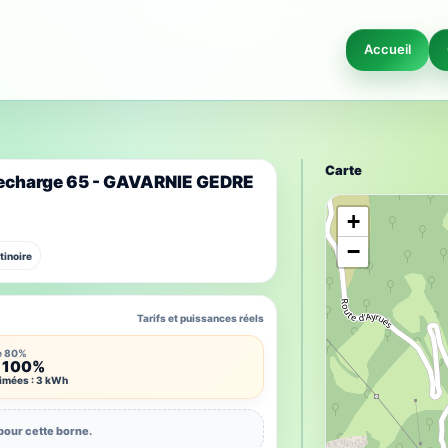
Accueil
Carte
recharge 65 - GAVARNIE GEDRE
+
−
tinoire
Tarifs et puissances réels
e 80%
 100%
timées : 3 kWh
pour cette borne.