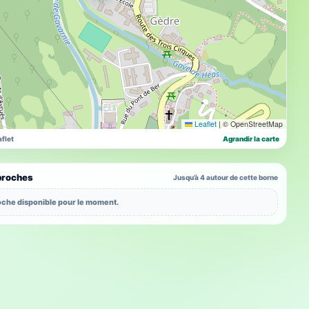
Leaflet
|
© OpenStreetMap
flet
Agrandir la carte
proches
Jusqu’à 4 autour de cette borne
che disponible pour le moment.