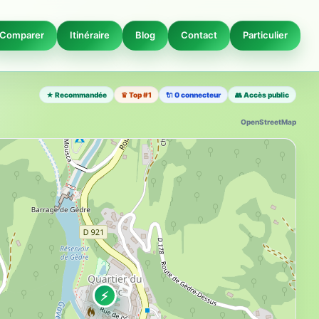
Comparer
Itinéraire
Blog
Contact
Particulier
★ Recommandée
♛ Top #1
🔌 0 connecteur
👥 Accès public
OpenStreetMap
⚡