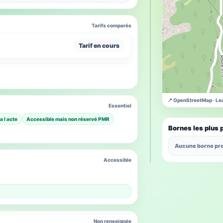
Tarifs comparés
Tarif en cours
📍 OpenStreetMap · Lea
Essentiel
a l acte
Accessible mais non réservé PMR
Bornes les plus 
Aucune borne pro
Accessible
Non renseignée