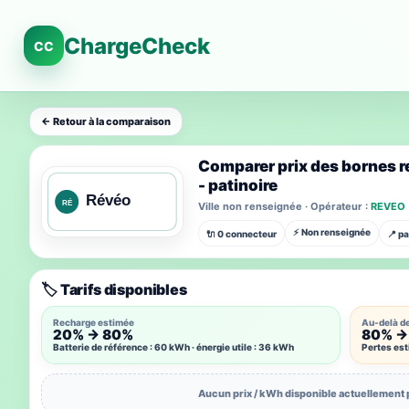
ChargeCheck
CC
← Retour à la comparaison
Comparer prix des bornes 
- patinoire
Ville non renseignée · Opérateur :
REVEO
⚡ Non renseignée
🔌 0 connecteur
📍 pa
🏷️ Tarifs disponibles
Recharge estimée
Au-delà d
20% → 80%
80% →
Batterie de référence : 60 kWh · énergie utile : 36 kWh
Pertes es
Aucun prix / kWh disponible actuellement 