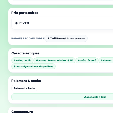
Prix partenaires
◆ REVEO
BADGES RECOMMANDÉS
★ Tarif BornesLib
Tarif en cours
Caractéristiques
Parking public
Horaires : Mo-Su 00:00-23:57
Accès réservé
Paiement 
Statuts dynamiques disponibles
Paiement & accès
Paiement a l acte
Accessible à tous
Connecteurs