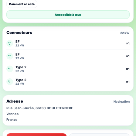
Paiement a l acte
Accessible à tous
Connecteurs
22 kW
EF
🔌
×1
22 kW
EF
🔌
×1
22 kW
Type 2
🔌
×1
22 kW
Type 2
🔌
×1
22 kW
Adresse
Navigation
Rue Jean Jaurès, 66130 BOULETERNERE
Vannes
France