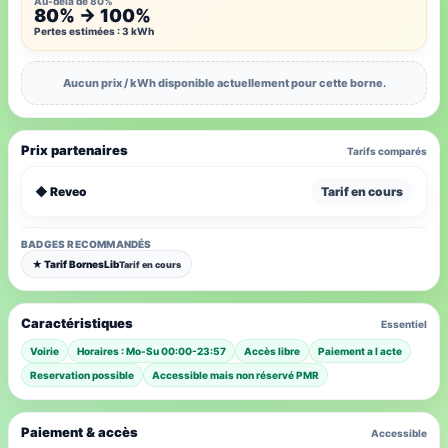
Au-delà de 80%
80% → 100%
Pertes estimées : 3 kWh
Aucun prix / kWh disponible actuellement pour cette borne.
Prix partenaires
Tarifs comparés
◆ Reveo
Tarif en cours
BADGES RECOMMANDÉS
★ Tarif BornesLib
Tarif en cours
Caractéristiques
Essentiel
Voirie
Horaires : Mo-Su 00:00-23:57
Accès libre
Paiement a l acte
Reservation possible
Accessible mais non réservé PMR
Paiement & accès
Accessible