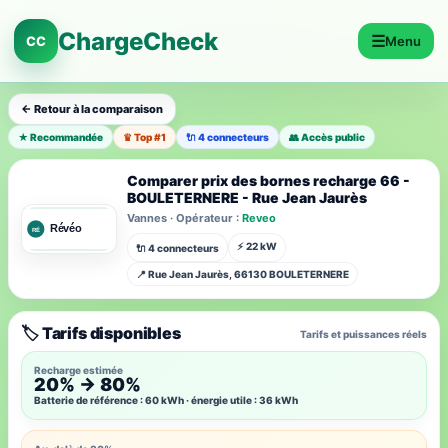
ChargeCheck
☰
CC
Menu
← Retour à la comparaison
★ Recommandée
♛ Top #1
🔌 4 connecteurs
👥 Accès public
Comparer prix des bornes recharge 66 -
BOULETERNERE - Rue Jean Jaurès
Vannes · Opérateur :
Reveo
⚡ 22 kW
🔌 4 connecteurs
📍 Rue Jean Jaurès, 66130 BOULETERNERE
🏷️ Tarifs disponibles
Tarifs et puissances réels
Recharge estimée
20% → 80%
Batterie de référence : 60 kWh · énergie utile : 36 kWh