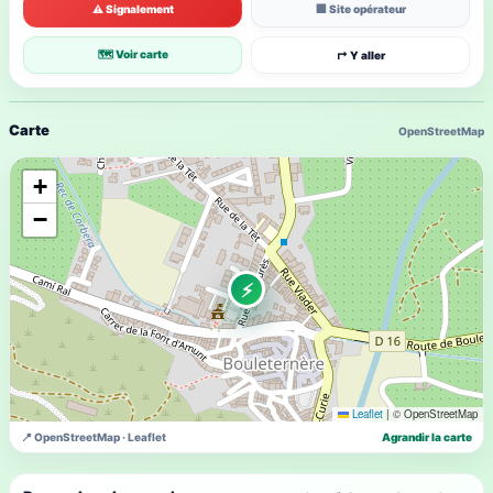
⚠ Signalement
🏢 Site opérateur
🗺 Voir carte
↱ Y aller
Carte
OpenStreetMap
+
−
⚡
Leaflet
|
© OpenStreetMap
📍 OpenStreetMap · Leaflet
Agrandir la carte