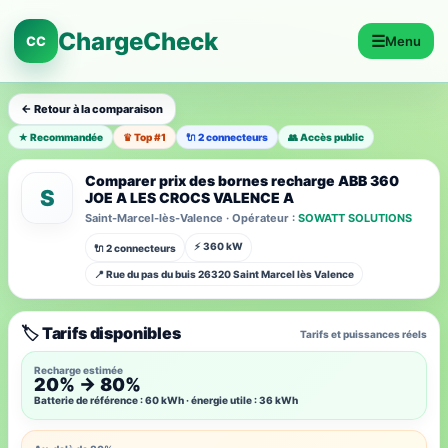
ChargeCheck
☰
CC
Menu
← Retour à la comparaison
★ Recommandée
♛ Top #1
🔌 2 connecteurs
👥 Accès public
Comparer prix des bornes recharge ABB 360
S
JOE A LES CROCS VALENCE A
Saint-Marcel-lès-Valence · Opérateur :
SOWATT SOLUTIONS
⚡ 360 kW
🔌 2 connecteurs
📍 Rue du pas du buis 26320 Saint Marcel lès Valence
🏷️ Tarifs disponibles
Tarifs et puissances réels
Recharge estimée
20% → 80%
Batterie de référence : 60 kWh · énergie utile : 36 kWh