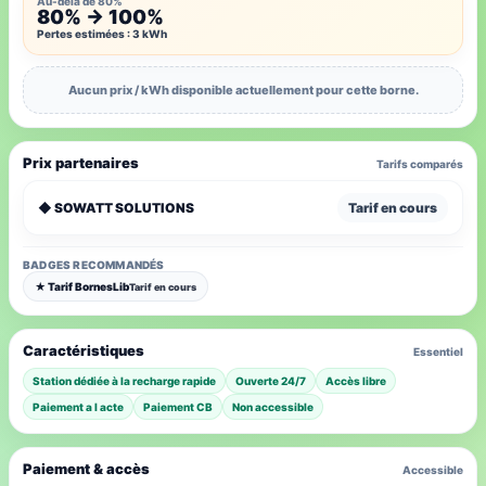
Au-delà de 80%
80% → 100%
Pertes estimées : 3 kWh
Aucun prix / kWh disponible actuellement pour cette borne.
Prix partenaires
Tarifs comparés
◆ SOWATT SOLUTIONS
Tarif en cours
BADGES RECOMMANDÉS
★ Tarif BornesLib
Tarif en cours
Caractéristiques
Essentiel
Station dédiée à la recharge rapide
Ouverte 24/7
Accès libre
Paiement a l acte
Paiement CB
Non accessible
Paiement & accès
Accessible