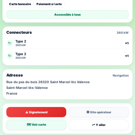
Carte bancaire
Paiement a l acte
Accessible à tous
Connecteurs
360 kW
Type 2
🔌
×1
360 kW
Type 2
🔌
×1
360 kW
Adresse
Navigation
Rue du pas du buis 26320 Saint Marcel lès Valence
Saint-Marcel-lès-Valence
France
⚠ Signalement
🏢 Site opérateur
🗺 Voir carte
↱ Y aller