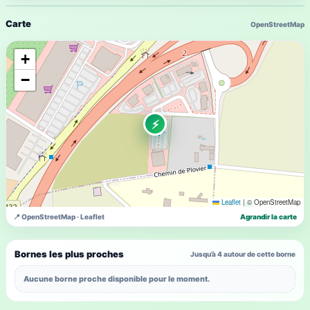
Carte
OpenStreetMap
+
−
⚡
Leaflet
|
© OpenStreetMap
📍 OpenStreetMap · Leaflet
Agrandir la carte
Bornes les plus proches
Jusqu’à 4 autour de cette borne
Aucune borne proche disponible pour le moment.