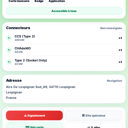
Carte bancaire
Badge
Application
Accessible à tous
Connecteurs
Non renseignée
CCS (Type 2)
🔌
×1
300 kW
CHAdeMO
🔌
×1
50 kW
Type 2 (Socket Only)
🔌
×1
22 kW
Adresse
Navigation
Aire De Lespignan Sud_A9, 34710 Lespignan
Lespignan
France
⚠ Signalement
🏢 Site opérateur
🗺 Voir carte
↱ Y aller