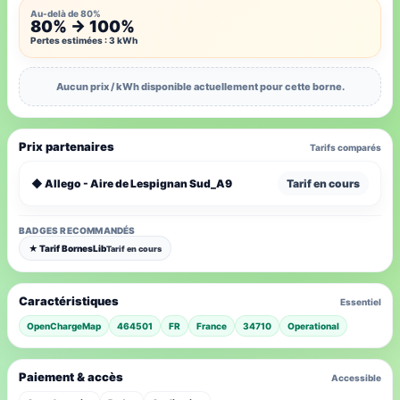
Au-delà de 80%
80% → 100%
Pertes estimées : 3 kWh
Aucun prix / kWh disponible actuellement pour cette borne.
Prix partenaires
Tarifs comparés
◆ Allego - Aire de Lespignan Sud_A9
Tarif en cours
BADGES RECOMMANDÉS
★ Tarif BornesLib
Tarif en cours
Caractéristiques
Essentiel
OpenChargeMap
464501
FR
France
34710
Operational
Paiement & accès
Accessible