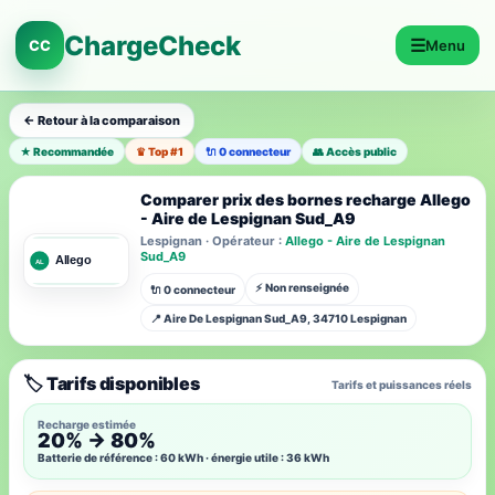
ChargeCheck
☰
CC
Menu
← Retour à la comparaison
★ Recommandée
♛ Top #1
🔌 0 connecteur
👥 Accès public
Comparer prix des bornes recharge Allego
- Aire de Lespignan Sud_A9
Lespignan · Opérateur :
Allego - Aire de Lespignan
Sud_A9
⚡ Non renseignée
🔌 0 connecteur
📍 Aire De Lespignan Sud_A9, 34710 Lespignan
🏷️ Tarifs disponibles
Tarifs et puissances réels
Recharge estimée
20% → 80%
Batterie de référence : 60 kWh · énergie utile : 36 kWh