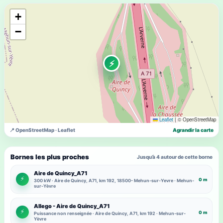
+
−
⚡
Leaflet
|
© OpenStreetMap
📍 OpenStreetMap · Leaflet
Agrandir la carte
Bornes les plus proches
Jusqu’à 4 autour de cette borne
Aire de Quincy_A71
⚡
0 m
300 kW · Aire de Quincy, A71, km 192, 18500- Mehun-sur-Yevre · Mehun-
sur-Yèvre
Allego - Aire de Quincy_A71
⚡
0 m
Puissance non renseignée · Aire de Quincy, A71, km 192 · Mehun-sur-
Yèvre