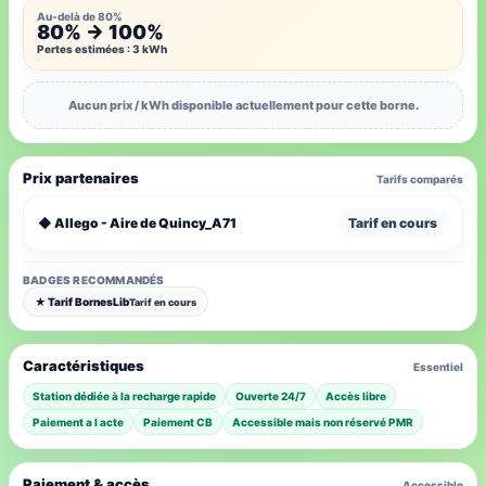
Au-delà de 80%
80% → 100%
Pertes estimées : 3 kWh
Aucun prix / kWh disponible actuellement pour cette borne.
Prix partenaires
Tarifs comparés
◆ Allego - Aire de Quincy_A71
Tarif en cours
BADGES RECOMMANDÉS
★ Tarif BornesLib
Tarif en cours
Caractéristiques
Essentiel
Station dédiée à la recharge rapide
Ouverte 24/7
Accès libre
Paiement a l acte
Paiement CB
Accessible mais non réservé PMR
Paiement & accès
Accessible