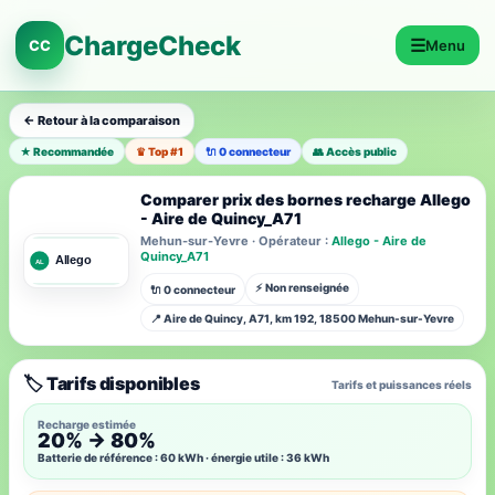
ChargeCheck
☰
CC
Menu
← Retour à la comparaison
★ Recommandée
♛ Top #1
🔌 0 connecteur
👥 Accès public
Comparer prix des bornes recharge Allego
- Aire de Quincy_A71
Mehun-sur-Yevre · Opérateur :
Allego - Aire de
Quincy_A71
⚡ Non renseignée
🔌 0 connecteur
📍 Aire de Quincy, A71, km 192, 18500 Mehun-sur-Yevre
🏷️ Tarifs disponibles
Tarifs et puissances réels
Recharge estimée
20% → 80%
Batterie de référence : 60 kWh · énergie utile : 36 kWh