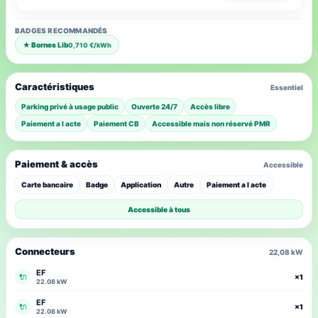
BADGES RECOMMANDÉS
★ Bornes Lib
0,710 €/kWh
Caractéristiques
Essentiel
Parking privé à usage public
Ouverte 24/7
Accès libre
Paiement a l acte
Paiement CB
Accessible mais non réservé PMR
Paiement & accès
Accessible
Carte bancaire
Badge
Application
Autre
Paiement a l acte
Accessible à tous
Connecteurs
22,08 kW
EF
🔌
×1
22.08 kW
EF
🔌
×1
22.08 kW