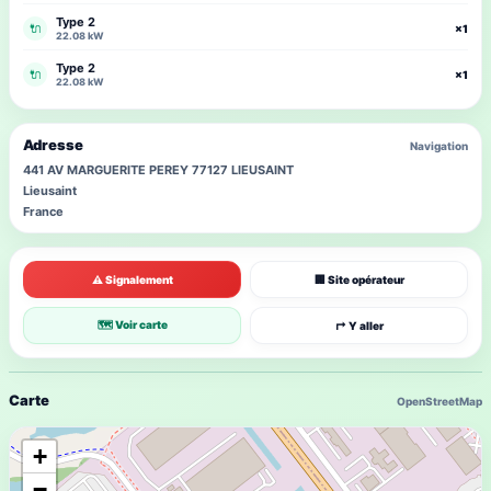
Type 2
🔌
×1
22.08 kW
Type 2
🔌
×1
22.08 kW
Adresse
Navigation
441 AV MARGUERITE PEREY 77127 LIEUSAINT
Lieusaint
France
⚠ Signalement
🏢 Site opérateur
🗺 Voir carte
↱ Y aller
Carte
OpenStreetMap
+
−