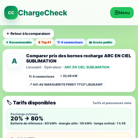
ChargeCheck
☰
CC
Menu
← Retour à la comparaison
★ Recommandée
♛ Top #1
🔌 4 connecteurs
👥 Accès public
Comparer prix des bornes recharge ARC EN CIEL
A
SUBLIMATION
Lieusaint · Opérateur :
ARC EN CIEL SUBLIMATION
⚡ 22,08 kW
🔌 4 connecteurs
📍 441 AV MARGUERITE PEREY 77127 LIEUSAINT
🏷️ Tarifs disponibles
Tarifs et puissances réels
Recharge estimée
20% → 80%
Batterie de référence : 60 kWh · énergie utile : 36 kWh · temps estimé : 1 h 38