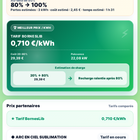
Au-delà de 80%
80% → 100%
Pertes estimées : 3 kWh · coût estimé : 2,45 € · temps estimé : 1 h 31
🏆 MEILLEUR PRIX / KWH
TARIF BORNESLIB
0,710 €/kWh
Coût 20–80%
Puissance
29,39 €
22,08 kW
Estimation de charge
20% → 80%
→
Recharge ralentie après 80%
29,39 €
Prix partenaires
Tarifs comparés
★ Tarif BornesLib
0,710 €/kWh
◆ ARC EN CIEL SUBLIMATION
Tarif en cours