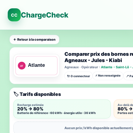
ChargeCheck
CC
← Retour à la comparaison
Comparer prix des bornes re
Agneaux - Jules - Kiabi
Agneaux · Opérateur :
Atlante - Saint-Lô -
⚡ Non renseignée
🔌 0 connecteur
📍 P
🏷️ Tarifs disponibles
Recharge estimée
Au-delà d
20% → 80%
80% →
Batterie de référence : 60 kWh · énergie utile : 36 kWh
Pertes es
Aucun prix / kWh disponible actuellement 