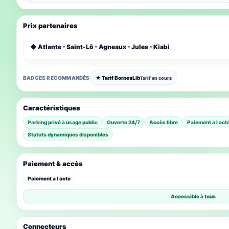
Prix partenaires
◆ Atlante - Saint-Lô - Agneaux - Jules - Kiabi
BADGES RECOMMANDÉS
★ Tarif BornesLib
Tarif en cours
Caractéristiques
Parking privé à usage public
Ouverte 24/7
Accès libre
Paiement a l act
Statuts dynamiques disponibles
Paiement & accès
Paiement a l acte
Accessible à tous
Connecteurs