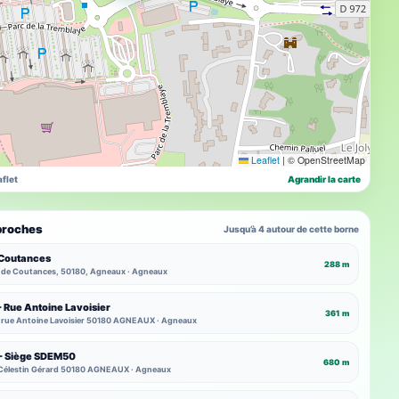
Leaflet
|
© OpenStreetMap
flet
Agrandir la carte
proches
Jusqu’à 4 autour de cette borne
Coutances
288 m
 de Coutances, 50180, Agneaux · Agneaux
Rue Antoine Lavoisier
361 m
s rue Antoine Lavoisier 50180 AGNEAUX · Agneaux
 Siège SDEM50
680 m
 Célestin Gérard 50180 AGNEAUX · Agneaux