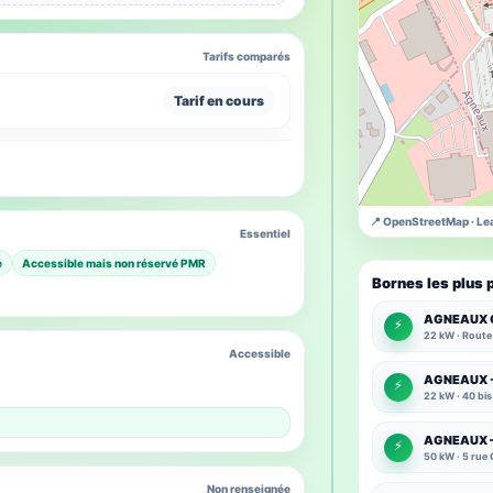
Tarifs comparés
Tarif en cours
📍 OpenStreetMap · Lea
Essentiel
e
Accessible mais non réservé PMR
Bornes les plus 
AGNEAUX 
⚡
22 kW · Route
Accessible
AGNEAUX - 
⚡
22 kW · 40 bi
AGNEAUX –
⚡
50 kW · 5 rue
Non renseignée