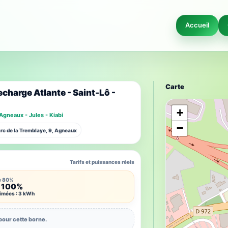
Accueil
Carte
charge Atlante - Saint-Lô -
+
 Agneaux - Jules - Kiabi
−
arc de la Tremblaye, 9, Agneaux
Tarifs et puissances réels
e 80%
 100%
timées : 3 kWh
pour cette borne.