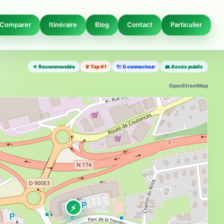
Comparer
Itinéraire
Blog
Contact
Particulier
★ Recommandée
♛ Top #1
🔌 0 connecteur
👥 Accès public
OpenStreetMap
⚡