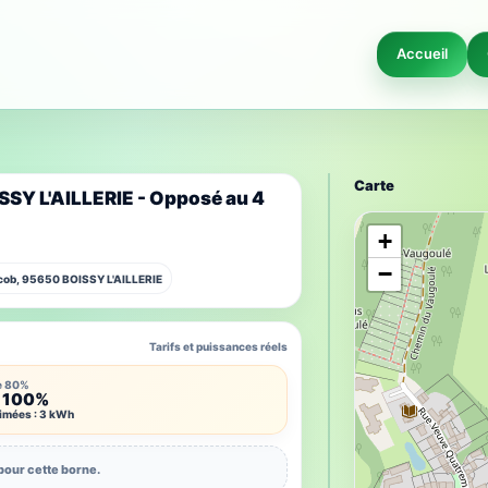
Accueil
Carte
SSY L'AILLERIE - Opposé au 4
+
−
acob, 95650 BOISSY L'AILLERIE
Tarifs et puissances réels
e 80%
 100%
timées : 3 kWh
pour cette borne.