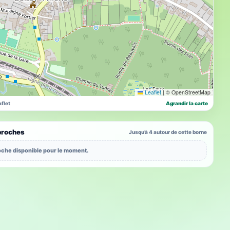
Leaflet
|
© OpenStreetMap
flet
Agrandir la carte
proches
Jusqu’à 4 autour de cette borne
che disponible pour le moment.