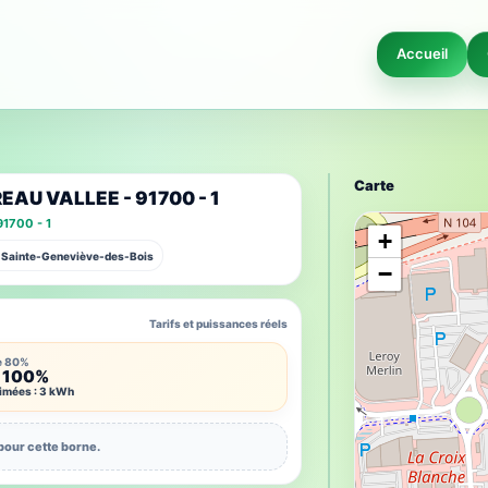
Accueil
Carte
REAU VALLEE - 91700 - 1
1700 - 1
+
0 Sainte-Geneviève-des-Bois
−
Tarifs et puissances réels
e 80%
 100%
timées : 3 kWh
pour cette borne.