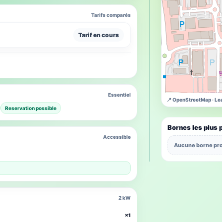
Tarifs comparés
Tarif en cours
Essentiel
📍 OpenStreetMap · Lea
Reservation possible
Bornes les plus 
Accessible
Aucune borne pro
2 kW
×1