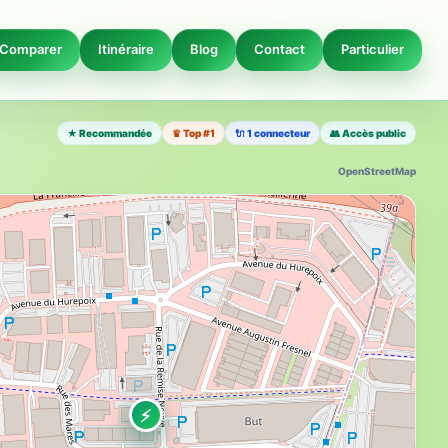
Comparer
Itinéraire
Blog
Contact
Particulier
★ Recommandée
♛ Top #1
🔌 1 connecteur
👥 Accès public
OpenStreetMap
⚡