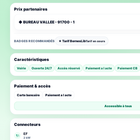
Prix partenaires
◆ BUREAU VALLEE - 91700 - 1
BADGES RECOMMANDÉS
★ Tarif BornesLib
Tarif en cours
Caractéristiques
Voirie
Ouverte 24/7
Accès réservé
Paiement a l acte
Paiement CB
Paiement & accès
Carte bancaire
Paiement a l acte
Accessible à tous
Connecteurs
EF
🔌
2 kW