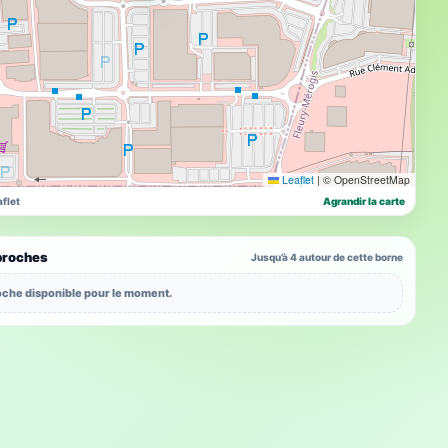
Leaflet
|
© OpenStreetMap
flet
Agrandir la carte
proches
Jusqu’à 4 autour de cette borne
che disponible pour le moment.