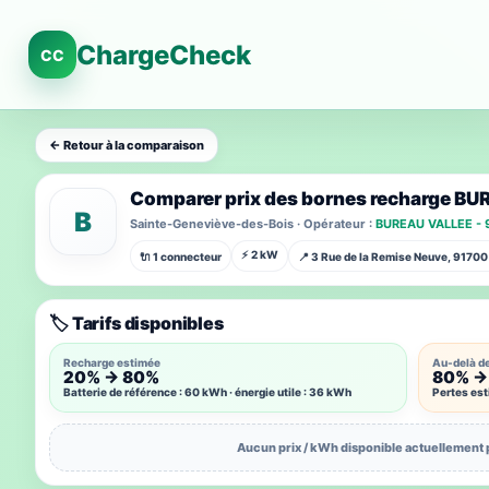
ChargeCheck
CC
← Retour à la comparaison
Comparer prix des bornes recharge BU
B
Sainte-Geneviève-des-Bois · Opérateur :
BUREAU VALLEE - 9
⚡ 2 kW
🔌 1 connecteur
📍 3 Rue de la Remise Neuve, 9170
🏷️ Tarifs disponibles
Recharge estimée
Au-delà d
20% → 80%
80% →
Batterie de référence : 60 kWh · énergie utile : 36 kWh
Pertes es
Aucun prix / kWh disponible actuellement 