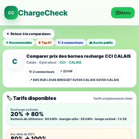
ChargeCheck
☰
CC
Menu
← Retour à la comparaison
★ Recommandée
♛ Top #1
🔌 2 connecteurs
👥 Accès public
Comparer prix des bornes recharge CCI CALAIS
C
Calais · Opérateur :
CCI - CALAIS
⚡ 22 kW
🔌 2 connecteurs
📍 885 RUE LOUIS BREGUET 62100 CALAIS 62100 CALAIS
🏷️ Tarifs disponibles
Tarifs et puissances réels
Recharge estimée
20% → 80%
Batterie de référence : 60 kWh · énergie utile : 36 kWh · temps estimé : 1 h 38
Au-delà de 80%
80% → 100%