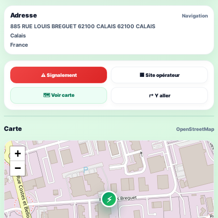
Adresse
Navigation
885 RUE LOUIS BREGUET 62100 CALAIS 62100 CALAIS
Calais
France
⚠ Signalement
🏢 Site opérateur
🗺 Voir carte
↱ Y aller
Carte
OpenStreetMap
+
−
⚡