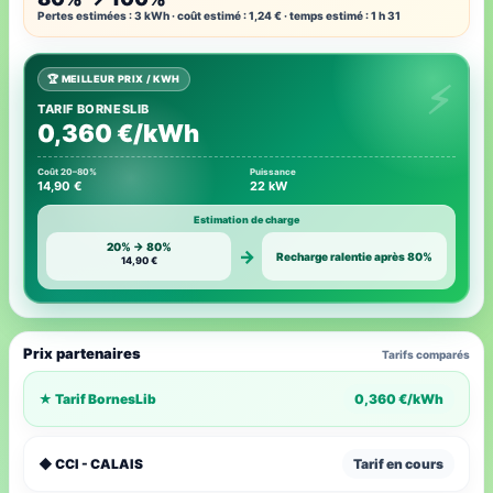
Pertes estimées : 3 kWh · coût estimé : 1,24 € · temps estimé : 1 h 31
🏆 MEILLEUR PRIX / KWH
TARIF BORNESLIB
0,360 €/kWh
Coût 20–80%
Puissance
14,90 €
22 kW
Estimation de charge
20% → 80%
→
Recharge ralentie après 80%
14,90 €
Prix partenaires
Tarifs comparés
★ Tarif BornesLib
0,360 €/kWh
◆ CCI - CALAIS
Tarif en cours