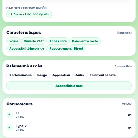
BADGES RECOMMANDÉS
★ Bornes Lib
0,360 €/kWh
Caractéristiques
Essentiel
Voirie
Ouverte 24/7
Accès libre
Paiement a l acte
Accessibilité inconnue
Raccordement : Direct
Paiement & accès
Accessible
Carte bancaire
Badge
Application
Autre
Paiement a l acte
Accessible à tous
Connecteurs
22 kW
EF
🔌
×1
22 kW
Type 2
🔌
×1
22 kW