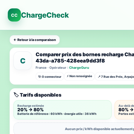
ChargeCheck
CC
← Retour à la comparaison
Comparer prix des bornes recharge C
C
43da-a785-428eea9dd3f8
France · Opérateur :
ChargeGuru
⚡ Non renseignée
🔌 0 connecteur
📍 7 Rue des Prés, Arpaj
🏷️ Tarifs disponibles
Recharge estimée
Au-delà d
20% → 80%
80% →
Batterie de référence : 60 kWh · énergie utile : 36 kWh
Pertes es
Aucun prix / kWh disponible actuellement 