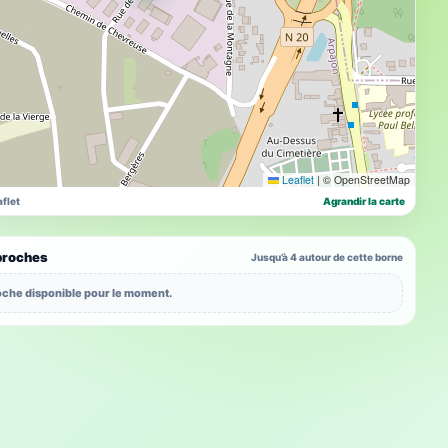
Leaflet
|
© OpenStreetMap
flet
Agrandir la carte
proches
Jusqu’à 4 autour de cette borne
che disponible pour le moment.