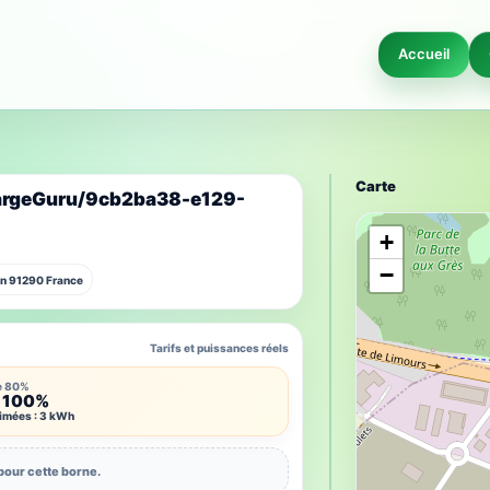
Accueil
Carte
hargeGuru/9cb2ba38-e129-
+
−
on 91290 France
Tarifs et puissances réels
e 80%
 100%
timées : 3 kWh
pour cette borne.