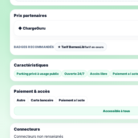
Prix partenaires
◆ ChargeGuru
BADGES RECOMMANDÉS
★ Tarif BornesLib
Tarif en cours
Caractéristiques
Parking privé à usage public
Ouverte 24/7
Accès libre
Paiement a l act
Paiement & accès
Autre
Carte bancaire
Paiement a l acte
Accessible à tous
Connecteurs
Connecteurs non renseignés