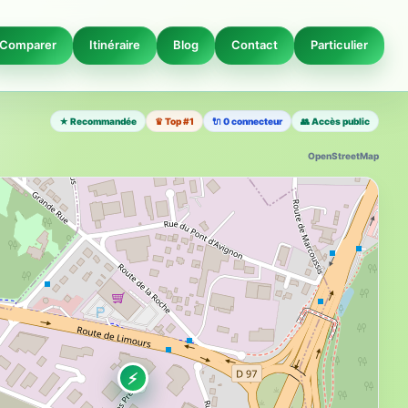
Comparer
Itinéraire
Blog
Contact
Particulier
★ Recommandée
♛ Top #1
🔌 0 connecteur
👥 Accès public
OpenStreetMap
⚡