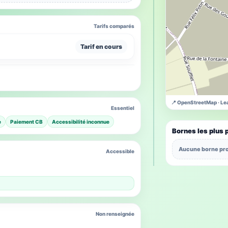
Tarifs comparés
Tarif en cours
📍 OpenStreetMap · Lea
Essentiel
e
Paiement CB
Accessibilité inconnue
Bornes les plus 
Aucune borne pro
Accessible
Non renseignée