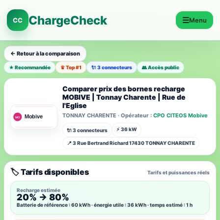
ChargeCheck
☰
CC
Menu
← Retour à la comparaison
★ Recommandée
♛ Top #1
🔌 3 connecteurs
👥 Accès public
Comparer prix des bornes recharge
MOBIVE | Tonnay Charente | Rue de
l'Eglise
TONNAY CHARENTE · Opérateur :
CPO CITEOS Mobive
⚡ 36 kW
🔌 3 connecteurs
📍 3 Rue Bertrand Richard 17430 TONNAY CHARENTE
🏷️ Tarifs disponibles
Tarifs et puissances réels
Recharge estimée
20% → 80%
Batterie de référence : 60 kWh · énergie utile : 36 kWh · temps estimé : 1 h