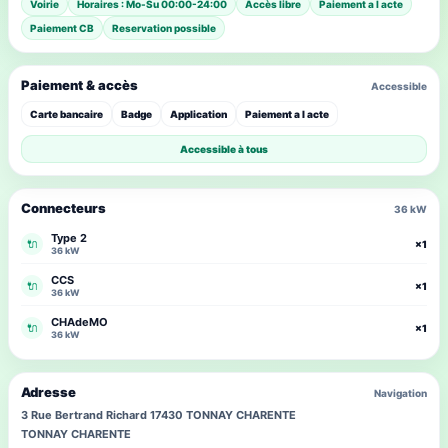
Voirie
Horaires : Mo-Su 00:00-24:00
Accès libre
Paiement a l acte
Paiement CB
Reservation possible
Paiement & accès
Accessible
Carte bancaire
Badge
Application
Paiement a l acte
Accessible à tous
Connecteurs
36 kW
Type 2
🔌
×1
36 kW
CCS
🔌
×1
36 kW
CHAdeMO
🔌
×1
36 kW
Adresse
Navigation
3 Rue Bertrand Richard 17430 TONNAY CHARENTE
TONNAY CHARENTE