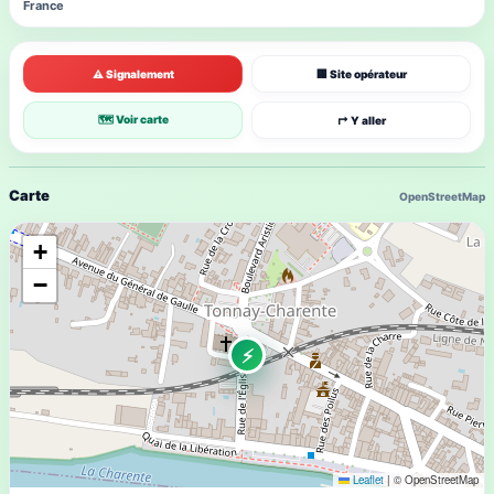
France
⚠ Signalement
🏢 Site opérateur
🗺 Voir carte
↱ Y aller
Carte
OpenStreetMap
+
−
⚡
Leaflet
|
© OpenStreetMap