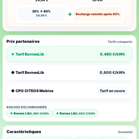
24,84 €
36 kW
20% → 80%
→
Recharge ralentie après 80%
24,84 €
Prix partenaires
Tarifs comparés
★ Tarif BornesLib
0,480 €/kWh
◆ Tarif BornesLib
0,600 €/kWh
◆ CPO CITEOS Mobive
Tarif en cours
BADGES RECOMMANDÉS
★ Bornes Lib
★ Bornes Lib
0,480 €/kWh
0,600 €/kWh
Caractéristiques
Essentiel