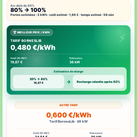
Au-delà de 80%
80% → 100%
Pertes estimées : 3 kWh · coût estimé : 1,66 € · temps estimé : 56 min
🏆 MEILLEUR PRIX / KWH
TARIF BORNESLIB
0,480 €/kWh
Coût 20–80%
Puissance
19,87 €
36 kW
Estimation de charge
20% → 80%
→
Recharge ralentie après 80%
19,87 €
AUTRE TARIF
0,600 €/kWh
Tarif BornesLib · 36 kW
Coût 20–80%
Puissance