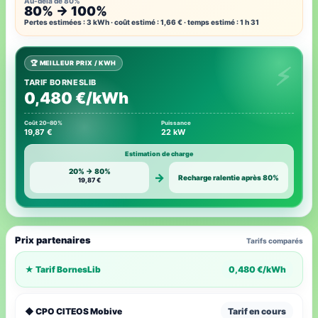
Au-delà de 80%
80% → 100%
Pertes estimées : 3 kWh · coût estimé : 1,66 € · temps estimé : 1 h 31
🏆 MEILLEUR PRIX / KWH
TARIF BORNESLIB
0,480 €/kWh
Coût 20–80%
Puissance
19,87 €
22 kW
Estimation de charge
20% → 80%
→
Recharge ralentie après 80%
19,87 €
Prix partenaires
Tarifs comparés
★ Tarif BornesLib
0,480 €/kWh
◆ CPO CITEOS Mobive
Tarif en cours