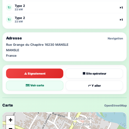
Type 2
🔌
×1
22 kW
Type 2
🔌
×1
22 kW
Adresse
Navigation
Rue Grange du Chapitre 16230 MANSLE
MANSLE
France
⚠ Signalement
🏢 Site opérateur
🗺 Voir carte
↱ Y aller
Carte
OpenStreetMap
+
−