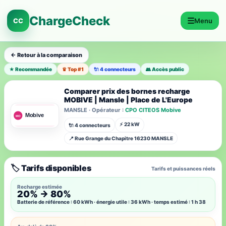
ChargeCheck
☰
CC
Menu
← Retour à la comparaison
★ Recommandée
♛ Top #1
🔌 4 connecteurs
👥 Accès public
Comparer prix des bornes recharge
MOBIVE | Mansle | Place de L'Europe
MANSLE · Opérateur :
CPO CITEOS Mobive
⚡ 22 kW
🔌 4 connecteurs
📍 Rue Grange du Chapitre 16230 MANSLE
🏷️ Tarifs disponibles
Tarifs et puissances réels
Recharge estimée
20% → 80%
Batterie de référence : 60 kWh · énergie utile : 36 kWh · temps estimé : 1 h 38