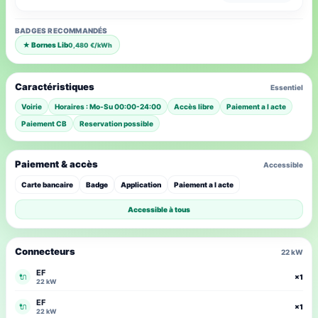
BADGES RECOMMANDÉS
★ Bornes Lib
0,480 €/kWh
Caractéristiques
Essentiel
Voirie
Horaires : Mo-Su 00:00-24:00
Accès libre
Paiement a l acte
Paiement CB
Reservation possible
Paiement & accès
Accessible
Carte bancaire
Badge
Application
Paiement a l acte
Accessible à tous
Connecteurs
22 kW
EF
🔌
×1
22 kW
EF
🔌
×1
22 kW