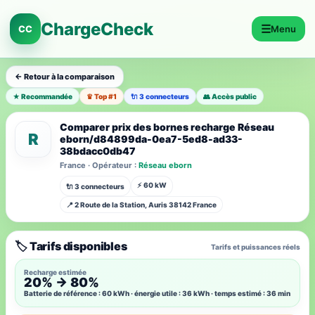
ChargeCheck
☰
CC
Menu
← Retour à la comparaison
★ Recommandée
♛ Top #1
🔌 3 connecteurs
👥 Accès public
Comparer prix des bornes recharge Réseau
R
eborn/d84899da-0ea7-5ed8-ad33-
38bdacc0db47
France · Opérateur :
Réseau eborn
⚡ 60 kW
🔌 3 connecteurs
📍 2 Route de la Station, Auris 38142 France
🏷️ Tarifs disponibles
Tarifs et puissances réels
Recharge estimée
20% → 80%
Batterie de référence : 60 kWh · énergie utile : 36 kWh · temps estimé : 36 min