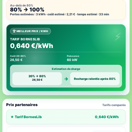
Au-delà de 80%
80% → 100%
Pertes estimées : 3 kWh · coût estimé : 2,21 € · temps estimé : 33 min
🏆 MEILLEUR PRIX / KWH
TARIF BORNESLIB
0,640 €/kWh
Coût 20–80%
Puissance
26,50 €
60 kW
Estimation de charge
20% → 80%
→
Recharge ralentie après 80%
26,50 €
Prix partenaires
Tarifs comparés
★ Tarif BornesLib
0,640 €/kWh