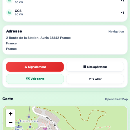
🔌
×1
60 kW
CCS
🔌
×1
60 kW
Adresse
Navigation
2 Route de la Station, Auris 38142 France
France
France
⚠ Signalement
🏢 Site opérateur
🗺 Voir carte
↱ Y aller
Carte
OpenStreetMap
+
−