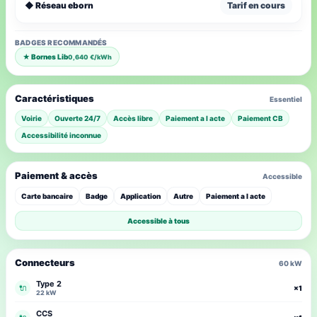
◆ Réseau eborn
Tarif en cours
BADGES RECOMMANDÉS
★ Bornes Lib
0,640 €/kWh
Caractéristiques
Essentiel
Voirie
Ouverte 24/7
Accès libre
Paiement a l acte
Paiement CB
Accessibilité inconnue
Paiement & accès
Accessible
Carte bancaire
Badge
Application
Autre
Paiement a l acte
Accessible à tous
Connecteurs
60 kW
Type 2
🔌
×1
22 kW
CCS