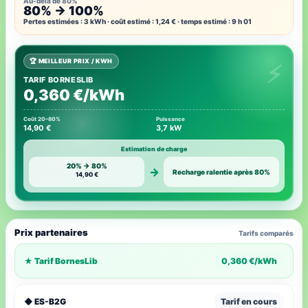
Au-delà de 80%
80% → 100%
Pertes estimées : 3 kWh · coût estimé : 1,24 € · temps estimé : 9 h 01
🏆 MEILLEUR PRIX / KWH
TARIF BORNESLIB
0,360 €/kWh
Coût 20–80%
Puissance
14,90 €
3,7 kW
Estimation de charge
20% → 80%
→
Recharge ralentie après 80%
14,90 €
Prix partenaires
Tarifs comparés
★ Tarif BornesLib
0,360 €/kWh
◆ ES-B2G
Tarif en cours