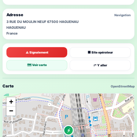
Adresse
Navigation
3 RUE DU MOULIN NEUF 67500 HAGUENAU
HAGUENAU
France
⚠ Signalement
🏢 Site opérateur
🗺 Voir carte
↱ Y aller
Carte
OpenStreetMap
+
−
⚡