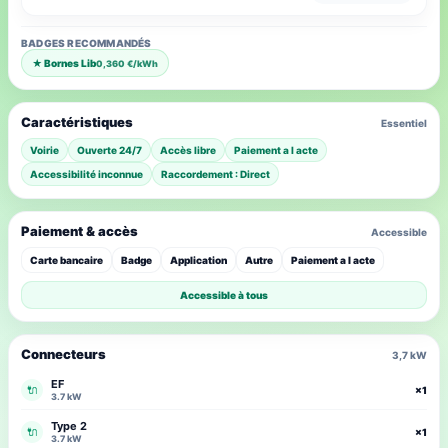
BADGES RECOMMANDÉS
★ Bornes Lib
0,360 €/kWh
Caractéristiques
Essentiel
Voirie
Ouverte 24/7
Accès libre
Paiement a l acte
Accessibilité inconnue
Raccordement : Direct
Paiement & accès
Accessible
Carte bancaire
Badge
Application
Autre
Paiement a l acte
Accessible à tous
Connecteurs
3,7 kW
EF
🔌
×1
3.7 kW
Type 2
🔌
×1
3.7 kW