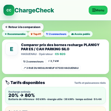
ChargeCheck
☰
CC
Menu
← Retour à la comparaison
★ Recommandée
♛ Top #1
🔌 2 connecteurs
👥 Accès public
Comparer prix des bornes recharge PLANIGY
E
PAR ES / CAH PARKING SILO
HAGUENAU · Opérateur :
ES-B2G
⚡ 3,7 kW
🔌 2 connecteurs
📍 3 RUE DU MOULIN NEUF 67500 HAGUENAU
🏷️ Tarifs disponibles
Tarifs et puissances réels
Recharge estimée
20% → 80%
Batterie de référence : 60 kWh · énergie utile : 36 kWh · temps estimé : 9 h 44