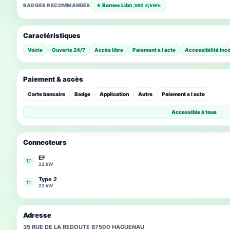
BADGES RECOMMANDÉS
★ Bornes Lib
0,360 €/kWh
Caractéristiques
Voirie
Ouverte 24/7
Accès libre
Paiement a l acte
Accessibilité inc
Paiement & accès
Carte bancaire
Badge
Application
Autre
Paiement a l acte
Accessible à tous
Connecteurs
EF
🔌
22 kW
Type 2
🔌
22 kW
Adresse
35 RUE DE LA REDOUTE 67500 HAGUENAU