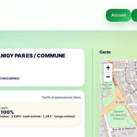
Accueil
Carte
LANIGY PAR ES / COMMUNE
+
−
00 HAGUENAU
Tarifs et puissances réels
e 80%
 100%
imées : 3 kWh · coût estimé : 1,24 € · temps estimé :