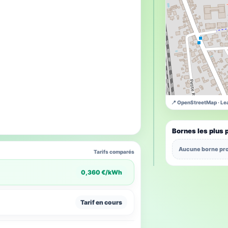
📍 OpenStreetMap · Lea
Bornes les plus 
Aucune borne pro
Tarifs comparés
0,360 €/kWh
Tarif en cours