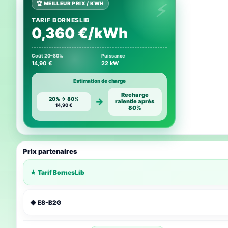
🏆 MEILLEUR PRIX / KWH
TARIF BORNESLIB
0,360 €/kWh
Coût 20–80%
Puissance
14,90 €
22 kW
Estimation de charge
Recharge
20% → 80%
→
ralentie après
14,90 €
80%
Prix partenaires
★ Tarif BornesLib
◆ ES-B2G