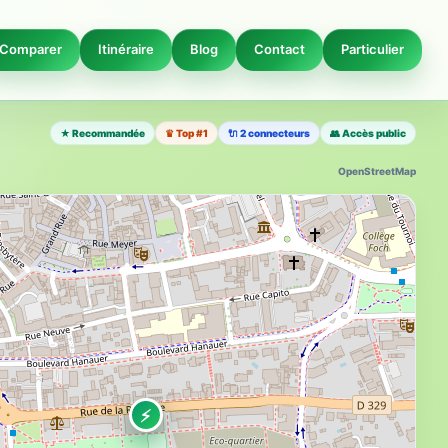
Comparer
Itinéraire
Blog
Contact
Particulier
★ Recommandée
♛ Top #1
🔌 2 connecteurs
👥 Accès public
OpenStreetMap
⚡