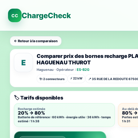
ChargeCheck
CC
← Retour à la comparaison
Comparer prix des bornes recharge P
E
HAGUENAU THUROT
Haguenau · Opérateur :
ES-B2G
⚡ 22 kW
🔌 2 connecteurs
📍 35 RUE DE LA REDOUTE 675
🏷️ Tarifs disponibles
Recharge estimée
Au-delà d
20% → 80%
80% →
Batterie de référence : 60 kWh · énergie utile : 36 kWh · temps
Pertes est
estimé : 1 h 38
1 h 31