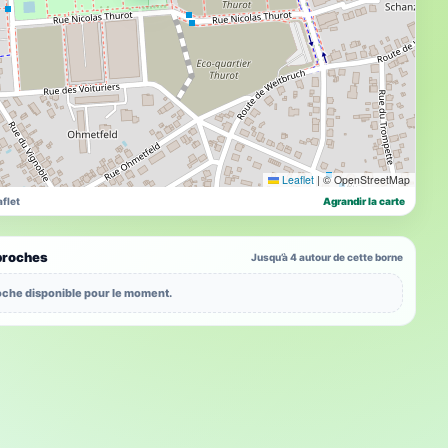
Leaflet
|
© OpenStreetMap
flet
Agrandir la carte
proches
Jusqu’à 4 autour de cette borne
che disponible pour le moment.