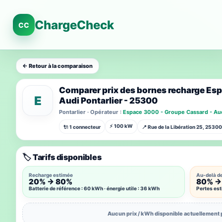
ChargeCheck
CC
← Retour à la comparaison
Comparer prix des bornes recharge Esp
E
Audi Pontarlier - 25300
Pontarlier · Opérateur :
Espace 3000 - Groupe Cassard - Aud
⚡ 100 kW
🔌 1 connecteur
📍 Rue de la Libération 25, 25300
🏷️ Tarifs disponibles
Recharge estimée
Au-delà d
20% → 80%
80% →
Batterie de référence : 60 kWh · énergie utile : 36 kWh
Pertes es
Aucun prix / kWh disponible actuellement 