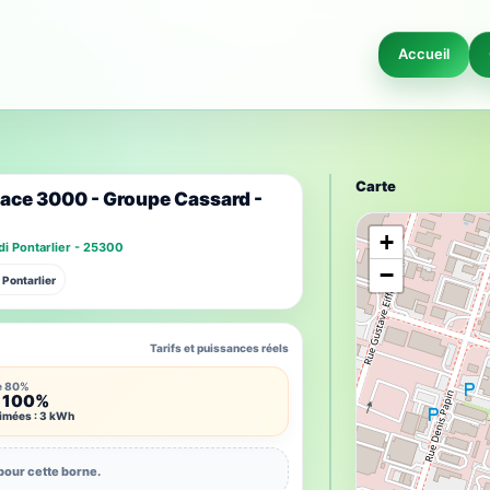
Accueil
Carte
ace 3000 - Groupe Cassard -
+
i Pontarlier - 25300
−
 Pontarlier
Tarifs et puissances réels
e 80%
 100%
timées : 3 kWh
pour cette borne.