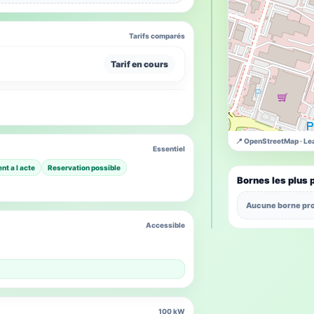
Tarifs comparés
Tarif en cours
📍 OpenStreetMap · Lea
Essentiel
nt a l acte
Reservation possible
Bornes les plus 
Aucune borne pro
Accessible
100 kW