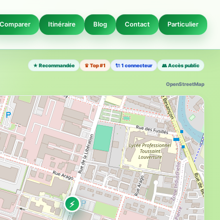
Comparer
Itinéraire
Blog
Contact
Particulier
★ Recommandée
♛ Top #1
🔌 1 connecteur
👥 Accès public
OpenStreetMap
⚡