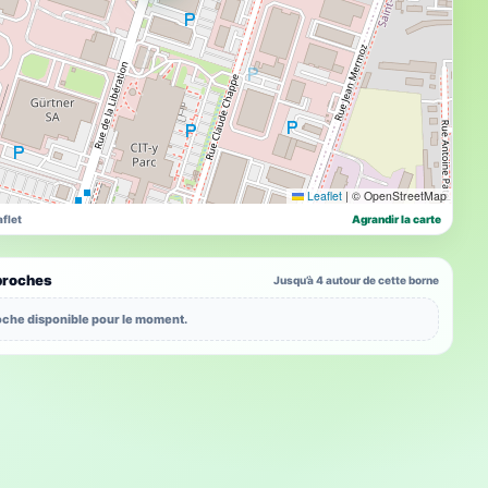
Leaflet
|
© OpenStreetMap
flet
Agrandir la carte
proches
Jusqu’à 4 autour de cette borne
che disponible pour le moment.