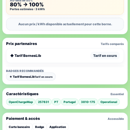
Au-delà de 80%
80% → 100%
Pertes estimées : 3 kWh
Aucun prix / kWh disponible actuellement pour cette borne.
Prix partenaires
Tarifs comparés
◆ Tarif BornesLib
Tarif en cours
BADGES RECOMMANDÉS
★ Tarif BornesLib
Tarif en cours
Caractéristiques
Essentiel
OpenChargeMap
257831
PT
Portugal
3810-175
Operational
Paiement & accès
Accessible
Carte bancaire
Badge
Application