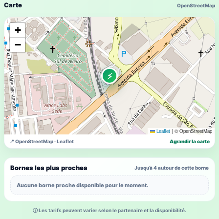
Carte
OpenStreetMap
+
−
⚡
Leaflet
|
© OpenStreetMap
📍 OpenStreetMap · Leaflet
Agrandir la carte
Bornes les plus proches
Jusqu’à 4 autour de cette borne
Aucune borne proche disponible pour le moment.
ⓘ Les tarifs peuvent varier selon le partenaire et la disponibilité.