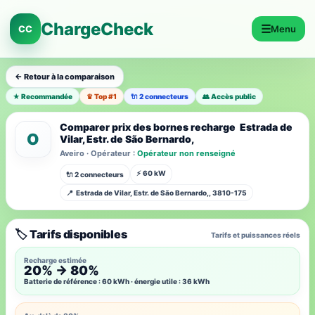
ChargeCheck
☰
CC
Menu
← Retour à la comparaison
★ Recommandée
♛ Top #1
🔌 2 connecteurs
👥 Accès public
Comparer prix des bornes recharge Estrada de
O
Vilar, Estr. de São Bernardo,
Aveiro · Opérateur :
Opérateur non renseigné
⚡ 60 kW
🔌 2 connecteurs
📍 Estrada de Vilar, Estr. de São Bernardo,, 3810-175
🏷️ Tarifs disponibles
Tarifs et puissances réels
Recharge estimée
20% → 80%
Batterie de référence : 60 kWh · énergie utile : 36 kWh