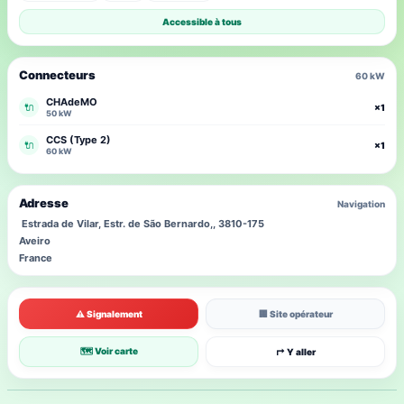
Accessible à tous
Connecteurs
60 kW
CHAdeMO
🔌
×1
50 kW
CCS (Type 2)
🔌
×1
60 kW
Adresse
Navigation
Estrada de Vilar, Estr. de São Bernardo,, 3810-175
Aveiro
France
⚠ Signalement
🏢 Site opérateur
🗺 Voir carte
↱ Y aller