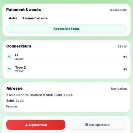
Paiement & accès
Accessible
Autre
Paiement a l acte
Accessible à tous
Connecteurs
22 kW
EF
🔌
×1
22 kW
Type 2
🔌
×1
22 kW
Adresse
Navigation
2 Rue Benoite Boulard 97450 Saint-Louis
Saint-Louis
France
⚠ Signalement
🏢 Site opérateur