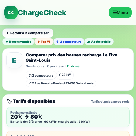
ChargeCheck
☰
CC
Menu
← Retour à la comparaison
★ Recommandée
♛ Top #1
🔌 2 connecteurs
👥 Accès public
Comparer prix des bornes recharge Le Five
E
Saint-Louis
Saint-Louis · Opérateur :
Ezdrive
⚡ 22 kW
🔌 2 connecteurs
📍 2 Rue Benoite Boulard 97450 Saint-Louis
🏷️ Tarifs disponibles
Tarifs et puissances réels
Recharge estimée
20% → 80%
Batterie de référence : 60 kWh · énergie utile : 36 kWh