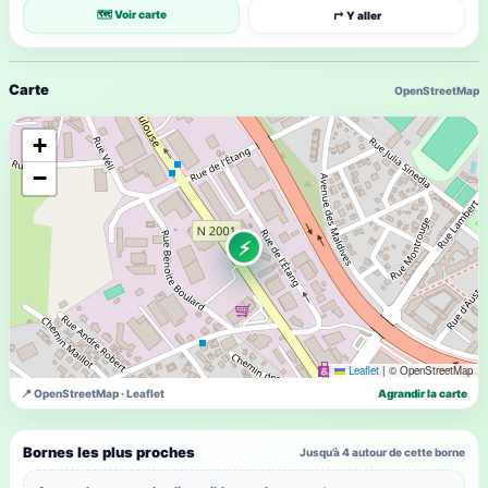
🗺 Voir carte
↱ Y aller
Carte
OpenStreetMap
+
−
⚡
Leaflet
|
© OpenStreetMap
📍 OpenStreetMap · Leaflet
Agrandir la carte
Bornes les plus proches
Jusqu’à 4 autour de cette borne