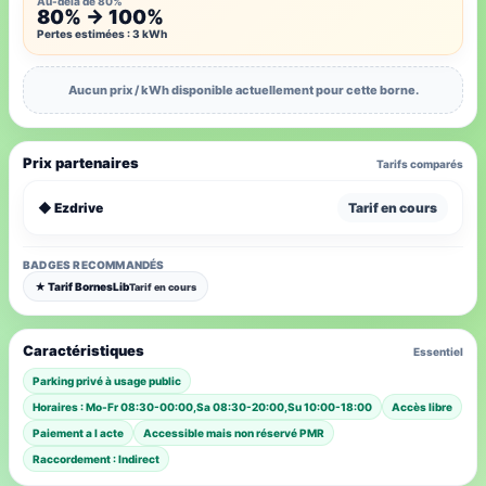
Au-delà de 80%
80% → 100%
Pertes estimées : 3 kWh
Aucun prix / kWh disponible actuellement pour cette borne.
Prix partenaires
Tarifs comparés
◆ Ezdrive
Tarif en cours
BADGES RECOMMANDÉS
★ Tarif BornesLib
Tarif en cours
Caractéristiques
Essentiel
Parking privé à usage public
Horaires : Mo-Fr 08:30-00:00,Sa 08:30-20:00,Su 10:00-18:00
Accès libre
Paiement a l acte
Accessible mais non réservé PMR
Raccordement : Indirect