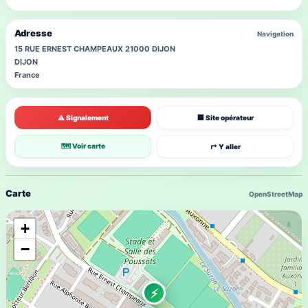
Adresse
Navigation
15 RUE ERNEST CHAMPEAUX 21000 DIJON
DIJON
France
⚠ Signalement
🏢 Site opérateur
🗺 Voir carte
↱ Y aller
Carte
OpenStreetMap
+
−
⚡