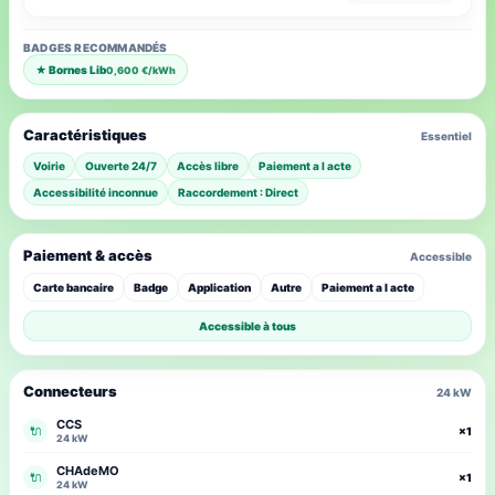
BADGES RECOMMANDÉS
★ Bornes Lib
0,600 €/kWh
Caractéristiques
Essentiel
Voirie
Ouverte 24/7
Accès libre
Paiement a l acte
Accessibilité inconnue
Raccordement : Direct
Paiement & accès
Accessible
Carte bancaire
Badge
Application
Autre
Paiement a l acte
Accessible à tous
Connecteurs
24 kW
CCS
🔌
×1
24 kW
CHAdeMO
🔌
×1
24 kW