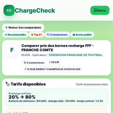
ChargeCheck
☰
CC
Menu
← Retour à la comparaison
★ Recommandée
♛ Top #1
🔌 2 connecteurs
👥 Accès public
Comparer prix des bornes recharge FFF -
F
FRANCHE COMTE
DIJON · Opérateur :
FEDERATION FRANCAISE DE FOOTBALL
⚡ 24 kW
🔌 2 connecteurs
📍 15 RUE ERNEST CHAMPEAUX 21000 DIJON
🏷️ Tarifs disponibles
Tarifs et puissances réels
Recharge estimée
20% → 80%
Batterie de référence : 60 kWh · énergie utile : 36 kWh · temps estimé : 1 h 30