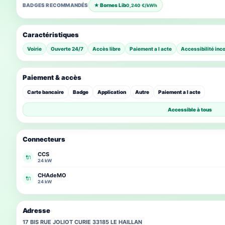
BADGES RECOMMANDÉS
★ Bornes Lib
0,240 €/kWh
Caractéristiques
Voirie
Ouverte 24/7
Accès libre
Paiement a l acte
Accessibilité inc
Paiement & accès
Carte bancaire
Badge
Application
Autre
Paiement a l acte
Accessible à tous
Connecteurs
CCS
🔌
24 kW
CHAdeMO
🔌
24 kW
Adresse
17 BIS RUE JOLIOT CURIE 33185 LE HAILLAN