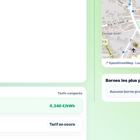
📍 OpenStreetMap · Lea
Bornes les plus 
Aucune borne pro
Tarifs comparés
0,240 €/kWh
Tarif en cours