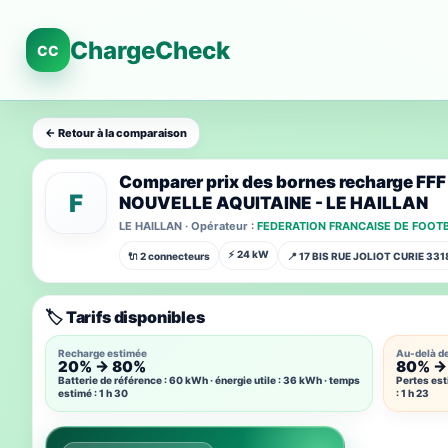
ChargeCheck
CC
← Retour à la comparaison
Comparer prix des bornes recharge FF
F
NOUVELLE AQUITAINE - LE HAILLAN
LE HAILLAN · Opérateur :
FEDERATION FRANCAISE DE FOOT
⚡ 24 kW
🔌 2 connecteurs
📍 17 BIS RUE JOLIOT CURIE 33
🏷️ Tarifs disponibles
Recharge estimée
Au-delà d
20% → 80%
80% →
Batterie de référence : 60 kWh · énergie utile : 36 kWh · temps
Pertes est
estimé : 1 h 30
: 1 h 23