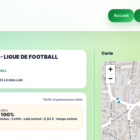
Accueil
Carte
F - LIGUE DE FOOTBALL
+
BALL
−
185 LE HAILLAN
Tarifs et puissances réels
e 80%
 100%
imées : 3 kWh · coût estimé : 0,83 € · temps estimé