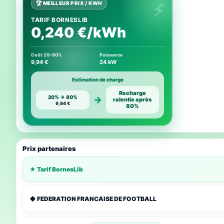
🏆 MEILLEUR PRIX / KWH
TARIF BORNESLIB
0,240 €/kWh
Coût 20–80%
Puissance
9,94 €
24 kW
Estimation de charge
Recharge
20% → 80%
→
ralentie après
9,94 €
80%
Prix partenaires
★ Tarif BornesLib
◆ FEDERATION FRANCAISE DE FOOTBALL