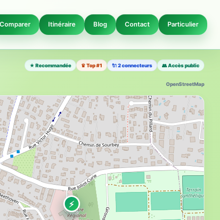
Comparer
Itinéraire
Blog
Contact
Particulier
★ Recommandée
♛ Top #1
🔌 2 connecteurs
👥 Accès public
OpenStreetMap
⚡