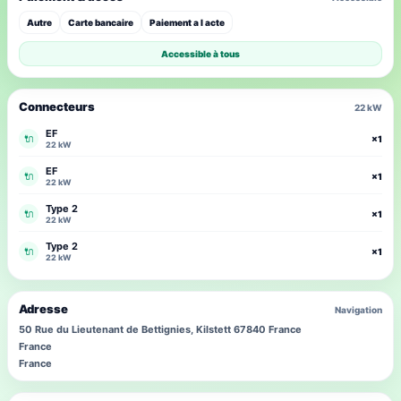
Autre
Carte bancaire
Paiement a l acte
Accessible à tous
Connecteurs
22 kW
EF
🔌
×1
22 kW
EF
🔌
×1
22 kW
Type 2
🔌
×1
22 kW
Type 2
🔌
×1
22 kW
Adresse
Navigation
50 Rue du Lieutenant de Bettignies, Kilstett 67840 France
France
France