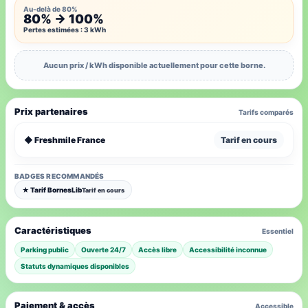
Au-delà de 80%
80% → 100%
Pertes estimées : 3 kWh
Aucun prix / kWh disponible actuellement pour cette borne.
Prix partenaires
Tarifs comparés
◆ Freshmile France
Tarif en cours
BADGES RECOMMANDÉS
★ Tarif BornesLib
Tarif en cours
Caractéristiques
Essentiel
Parking public
Ouverte 24/7
Accès libre
Accessibilité inconnue
Statuts dynamiques disponibles
Paiement & accès
Accessible