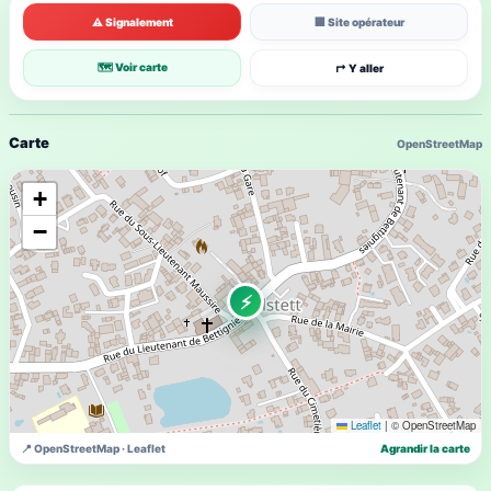
⚠ Signalement
🏢 Site opérateur
🗺 Voir carte
↱ Y aller
Carte
OpenStreetMap
+
−
⚡
Leaflet
|
© OpenStreetMap
📍 OpenStreetMap · Leaflet
Agrandir la carte