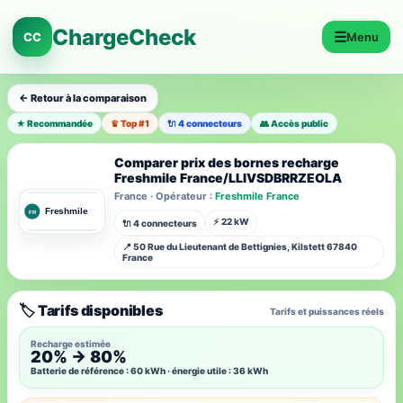
ChargeCheck
☰
CC
Menu
← Retour à la comparaison
★ Recommandée
♛ Top #1
🔌 4 connecteurs
👥 Accès public
Comparer prix des bornes recharge
Freshmile France/LLIVSDBRRZEOLA
France · Opérateur :
Freshmile France
⚡ 22 kW
🔌 4 connecteurs
📍 50 Rue du Lieutenant de Bettignies, Kilstett 67840
France
🏷️ Tarifs disponibles
Tarifs et puissances réels
Recharge estimée
20% → 80%
Batterie de référence : 60 kWh · énergie utile : 36 kWh