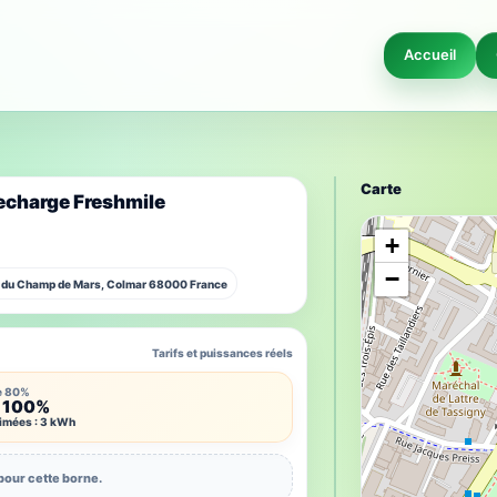
Accueil
Carte
echarge Freshmile
E
+
−
d du Champ de Mars, Colmar 68000 France
Tarifs et puissances réels
e 80%
 100%
timées : 3 kWh
pour cette borne.