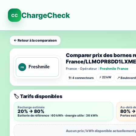
ChargeCheck
CC
← Retour à la comparaison
Comparer prix des bornes r
France/LLMOPR8DD1LXM
France · Opérateur :
Freshmile France
⚡ 22 kW
🔌 4 connecteurs
📍 Boulevar
🏷️ Tarifs disponibles
Recharge estimée
Au-delà d
20% → 80%
80% →
Batterie de référence : 60 kWh · énergie utile : 36 kWh
Pertes es
Aucun prix / kWh disponible actuellement 