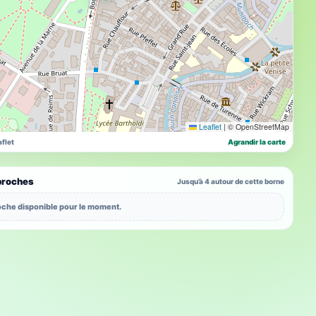
Leaflet
|
© OpenStreetMap
flet
Agrandir la carte
proches
Jusqu’à 4 autour de cette borne
che disponible pour le moment.