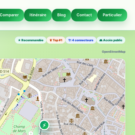
Comparer
Itinéraire
Blog
Contact
Particulier
★ Recommandée
♛ Top #1
🔌 4 connecteurs
👥 Accès public
OpenStreetMap
⚡