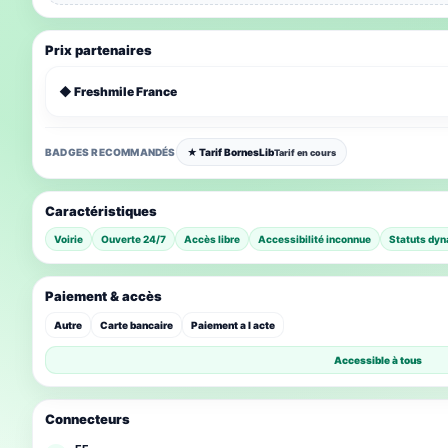
Prix partenaires
◆ Freshmile France
BADGES RECOMMANDÉS
★ Tarif BornesLib
Tarif en cours
Caractéristiques
Voirie
Ouverte 24/7
Accès libre
Accessibilité inconnue
Statuts dyn
Paiement & accès
Autre
Carte bancaire
Paiement a l acte
Accessible à tous
Connecteurs