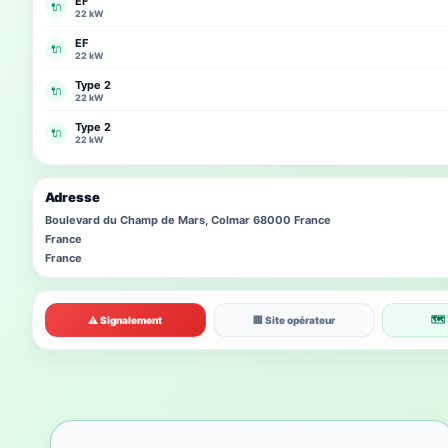
EF
🔌
22 kW
EF
🔌
22 kW
Type 2
🔌
22 kW
Type 2
🔌
22 kW
Adresse
Boulevard du Champ de Mars, Colmar 68000 France
France
France
🗺 
⚠ Signalement
🏢 Site opérateur