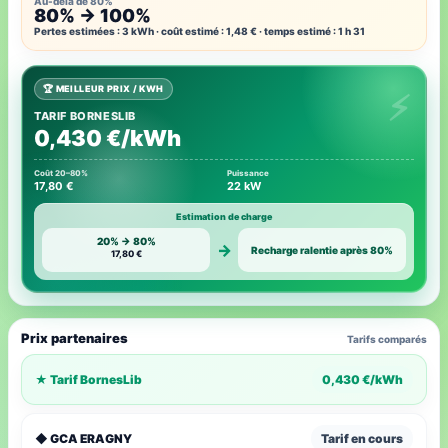
Au-delà de 80%
80% → 100%
Pertes estimées : 3 kWh · coût estimé : 1,48 € · temps estimé : 1 h 31
🏆 MEILLEUR PRIX / KWH
TARIF BORNESLIB
0,430 €/kWh
Coût 20–80%
Puissance
17,80 €
22 kW
Estimation de charge
20% → 80%
→
Recharge ralentie après 80%
17,80 €
Prix partenaires
Tarifs comparés
★ Tarif BornesLib
0,430 €/kWh
◆ GCA ERAGNY
Tarif en cours