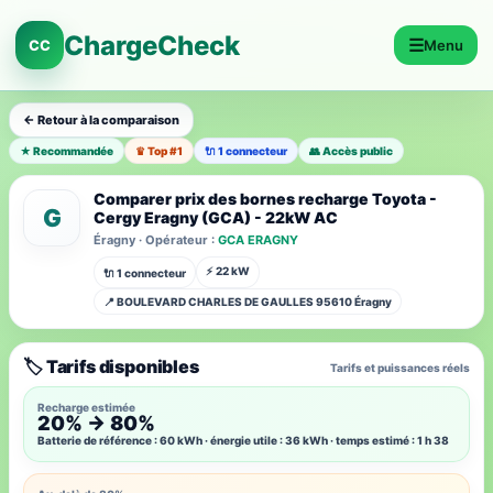
ChargeCheck
☰
CC
Menu
← Retour à la comparaison
★ Recommandée
♛ Top #1
🔌 1 connecteur
👥 Accès public
Comparer prix des bornes recharge Toyota -
G
Cergy Eragny (GCA) - 22kW AC
Éragny · Opérateur :
GCA ERAGNY
⚡ 22 kW
🔌 1 connecteur
📍 BOULEVARD CHARLES DE GAULLES 95610 Éragny
🏷️ Tarifs disponibles
Tarifs et puissances réels
Recharge estimée
20% → 80%
Batterie de référence : 60 kWh · énergie utile : 36 kWh · temps estimé : 1 h 38