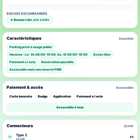
BADGES RECOMMANDÉS
★ Bornes Lib
0,430 €/kWh
Caractéristiques
Essentiel
Parking privé à usage public
Horaires : Lu- Ve 08:00-19:00, Sa- Di 09:00-18:00
Accès libre
Paiement a l acte
Reservation possible
Accessible mais non réservé PMR
Paiement & accès
Accessible
Carte bancaire
Badge
Application
Paiement a l acte
Accessible à tous
Connecteurs
22 kW
Type 2
🔌
×1
22 kW