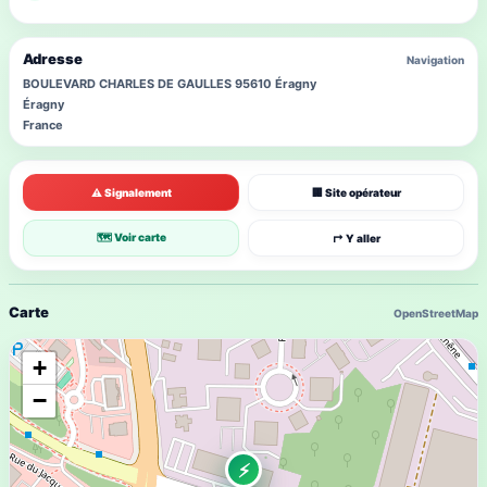
Adresse
Navigation
BOULEVARD CHARLES DE GAULLES 95610 Éragny
Éragny
France
⚠ Signalement
🏢 Site opérateur
🗺 Voir carte
↱ Y aller
Carte
OpenStreetMap
+
−
⚡