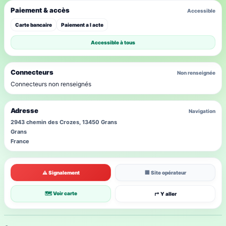
Paiement & accès
Accessible
Carte bancaire
Paiement a l acte
Accessible à tous
Connecteurs
Non renseignée
Connecteurs non renseignés
Adresse
Navigation
2943 chemin des Crozes, 13450 Grans
Grans
France
⚠ Signalement
🏢 Site opérateur
🗺 Voir carte
↱ Y aller