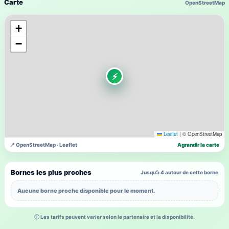
Carte
OpenStreetMap
+
−
⚡
Leaflet
|
© OpenStreetMap
📍 OpenStreetMap · Leaflet
Agrandir la carte
Bornes les plus proches
Jusqu’à 4 autour de cette borne
Aucune borne proche disponible pour le moment.
ⓘ Les tarifs peuvent varier selon le partenaire et la disponibilité.