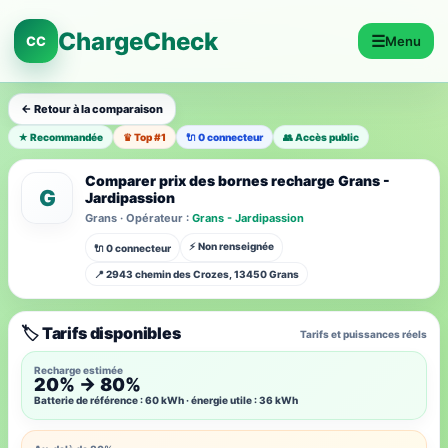
ChargeCheck
☰
CC
Menu
← Retour à la comparaison
★ Recommandée
♛ Top #1
🔌 0 connecteur
👥 Accès public
Comparer prix des bornes recharge Grans -
G
Jardipassion
Grans · Opérateur :
Grans - Jardipassion
⚡ Non renseignée
🔌 0 connecteur
📍 2943 chemin des Crozes, 13450 Grans
🏷️ Tarifs disponibles
Tarifs et puissances réels
Recharge estimée
20% → 80%
Batterie de référence : 60 kWh · énergie utile : 36 kWh