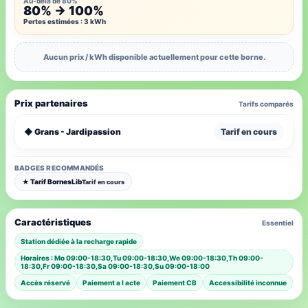
Au-delà de 80%
80% → 100%
Pertes estimées : 3 kWh
Aucun prix / kWh disponible actuellement pour cette borne.
Prix partenaires
Tarifs comparés
◆ Grans - Jardipassion
Tarif en cours
BADGES RECOMMANDÉS
★ Tarif BornesLib
Tarif en cours
Caractéristiques
Essentiel
Station dédiée à la recharge rapide
Horaires : Mo 09:00-18:30,Tu 09:00-18:30,We 09:00-18:30,Th 09:00-
18:30,Fr 09:00-18:30,Sa 09:00-18:30,Su 09:00-18:00
Accès réservé
Paiement a l acte
Paiement CB
Accessibilité inconnue