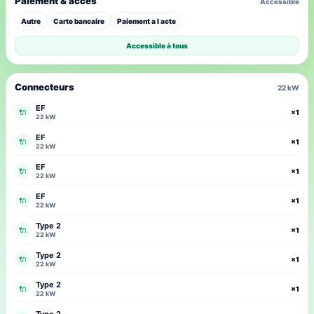
Paiement & accès
Accessible
Autre
Carte bancaire
Paiement a l acte
Accessible à tous
Connecteurs
22 kW
EF
🔌
×1
22 kW
EF
🔌
×1
22 kW
EF
🔌
×1
22 kW
EF
🔌
×1
22 kW
Type 2
🔌
×1
22 kW
Type 2
🔌
×1
22 kW
Type 2
🔌
×1
22 kW