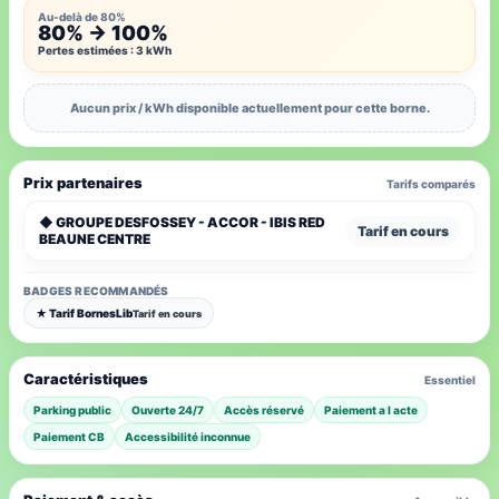
Au-delà de 80%
80% → 100%
Pertes estimées : 3 kWh
Aucun prix / kWh disponible actuellement pour cette borne.
Prix partenaires
Tarifs comparés
◆ GROUPE DESFOSSEY - ACCOR - IBIS RED
Tarif en cours
BEAUNE CENTRE
BADGES RECOMMANDÉS
★ Tarif BornesLib
Tarif en cours
Caractéristiques
Essentiel
Parking public
Ouverte 24/7
Accès réservé
Paiement a l acte
Paiement CB
Accessibilité inconnue