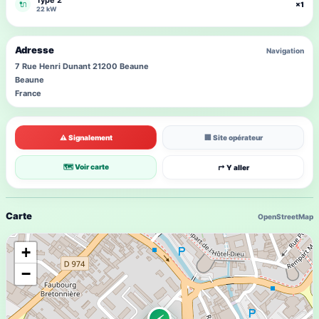
Type 2
🔌
×1
22 kW
Adresse
Navigation
7 Rue Henri Dunant 21200 Beaune
Beaune
France
⚠ Signalement
🏢 Site opérateur
🗺 Voir carte
↱ Y aller
Carte
OpenStreetMap
+
−
⚡