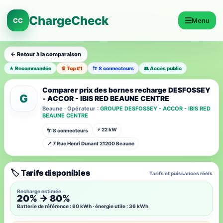
ChargeCheck
☰
CC
Menu
← Retour à la comparaison
★ Recommandée
♛ Top #1
🔌 8 connecteurs
👥 Accès public
Comparer prix des bornes recharge DESFOSSEY
G
- ACCOR - IBIS RED BEAUNE CENTRE
Beaune · Opérateur :
GROUPE DESFOSSEY - ACCOR - IBIS RED
BEAUNE CENTRE
⚡ 22 kW
🔌 8 connecteurs
📍 7 Rue Henri Dunant 21200 Beaune
🏷️ Tarifs disponibles
Tarifs et puissances réels
Recharge estimée
20% → 80%
Batterie de référence : 60 kWh · énergie utile : 36 kWh