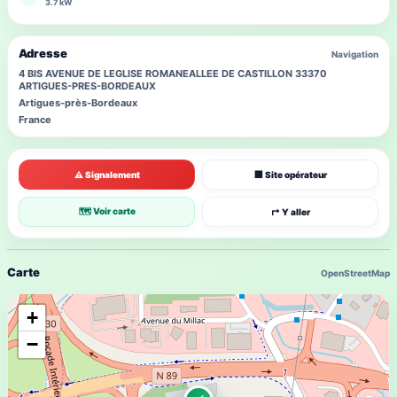
3.7 kW
Adresse
Navigation
4 BIS AVENUE DE LEGLISE ROMANEALLEE DE CASTILLON 33370
ARTIGUES-PRES-BORDEAUX
Artigues-près-Bordeaux
France
⚠ Signalement
🏢 Site opérateur
🗺 Voir carte
↱ Y aller
Carte
OpenStreetMap
+
−