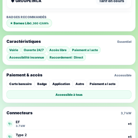
◆ GROUPE INCA
Tarif en cours
BADGES RECOMMANDÉS
★ Bornes Lib
0,360 €/kWh
Caractéristiques
Essentiel
Voirie
Ouverte 24/7
Accès libre
Paiement a l acte
Accessibilité inconnue
Raccordement : Direct
Paiement & accès
Accessible
Carte bancaire
Badge
Application
Autre
Paiement a l acte
Accessible à tous
Connecteurs
3,7 kW
EF
🔌
×1
3.7 kW
Type 2
🔌
×1