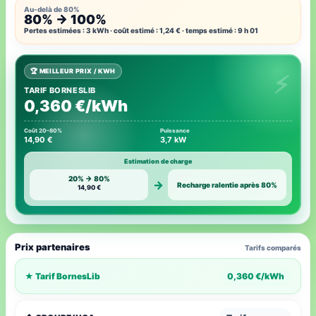
Au-delà de 80%
80% → 100%
Pertes estimées : 3 kWh · coût estimé : 1,24 € · temps estimé : 9 h 01
🏆 MEILLEUR PRIX / KWH
TARIF BORNESLIB
0,360 €/kWh
Coût 20–80%
Puissance
14,90 €
3,7 kW
Estimation de charge
20% → 80%
→
Recharge ralentie après 80%
14,90 €
Prix partenaires
Tarifs comparés
★ Tarif BornesLib
0,360 €/kWh