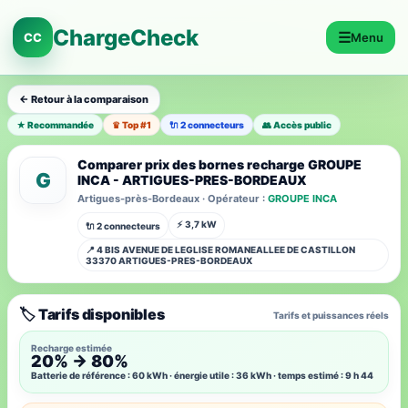
ChargeCheck
☰
CC
Menu
← Retour à la comparaison
★ Recommandée
♛ Top #1
🔌 2 connecteurs
👥 Accès public
Comparer prix des bornes recharge GROUPE
G
INCA - ARTIGUES-PRES-BORDEAUX
Artigues-près-Bordeaux · Opérateur :
GROUPE INCA
⚡ 3,7 kW
🔌 2 connecteurs
📍 4 BIS AVENUE DE LEGLISE ROMANEALLEE DE CASTILLON
33370 ARTIGUES-PRES-BORDEAUX
🏷️ Tarifs disponibles
Tarifs et puissances réels
Recharge estimée
20% → 80%
Batterie de référence : 60 kWh · énergie utile : 36 kWh · temps estimé : 9 h 44