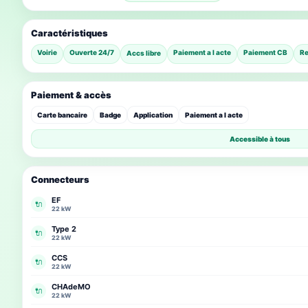
Caractéristiques
Voirie
Ouverte 24/7
Paiement a l acte
Paiement CB
Re
Accs libre
Paiement & accès
Carte bancaire
Badge
Application
Paiement a l acte
Accessible à tous
Connecteurs
EF
🔌
22 kW
Type 2
🔌
22 kW
CCS
🔌
22 kW
CHAdeMO
🔌
22 kW