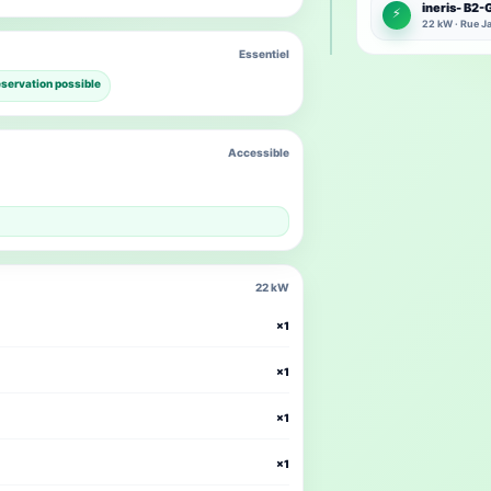
ineris- B2
⚡
22 kW · Rue Ja
Essentiel
servation possible
Accessible
22 kW
×1
×1
×1
×1