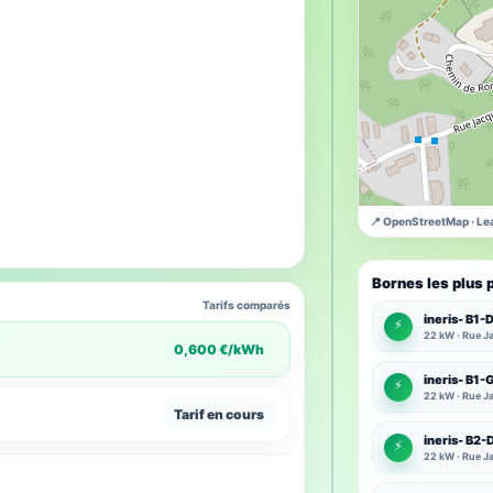
📍 OpenStreetMap · Lea
Bornes les plus 
Tarifs comparés
ineris- B1-
⚡
22 kW · Rue Ja
0,600 €/kWh
ineris- B1
⚡
22 kW · Rue Ja
Tarif en cours
ineris- B2-
⚡
22 kW · Rue Ja