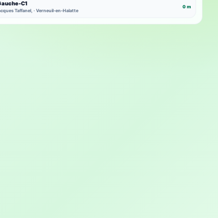
-Gauche-C1
0 m
cques Taffanel, · Verneuil-en-Halatte