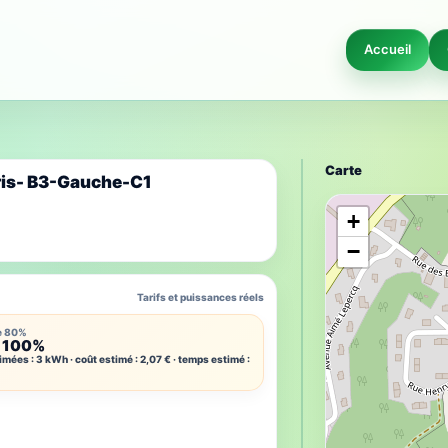
Accueil
Carte
eris- B3-Gauche-C1
+
−
Tarifs et puissances réels
e 80%
 100%
imées : 3 kWh · coût estimé : 2,07 € · temps estimé :