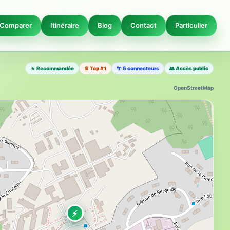
Comparer
Itinéraire
Blog
Contact
Particulier
★ Recommandée
♛ Top #1
🔌 5 connecteurs
👥 Accès public
OpenStreetMap
⚡