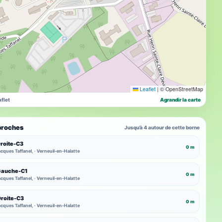
Leaflet
|
© OpenStreetMap
flet
Agrandir la carte
proches
Jusqu’à 4 autour de cette borne
Droite-C3
0 m
cques Taffanel, · Verneuil-en-Halatte
-Gauche-C1
0 m
cques Taffanel, · Verneuil-en-Halatte
Droite-C3
0 m
cques Taffanel, · Verneuil-en-Halatte