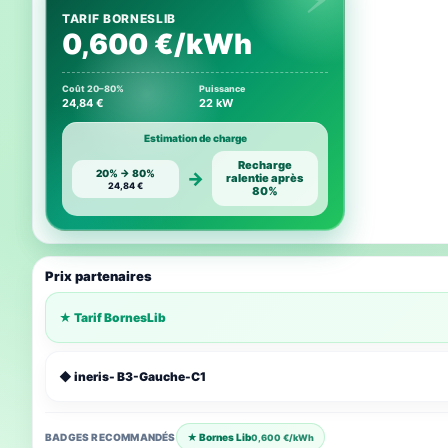
TARIF BORNESLIB
0,600 €/kWh
Coût 20–80%
Puissance
24,84 €
22 kW
Estimation de charge
Recharge
20% → 80%
→
ralentie après
24,84 €
80%
Prix partenaires
★ Tarif BornesLib
◆ ineris- B3-Gauche-C1
BADGES RECOMMANDÉS
★ Bornes Lib
0,600 €/kWh