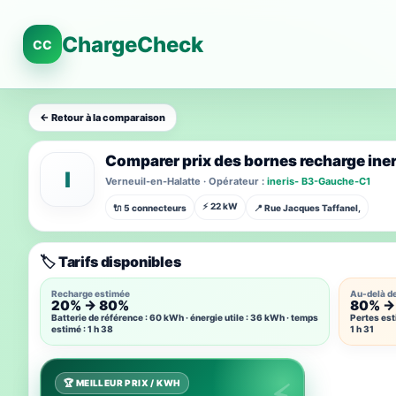
ChargeCheck
CC
← Retour à la comparaison
Comparer prix des bornes recharge in
I
Verneuil-en-Halatte · Opérateur :
ineris- B3-Gauche-C1
⚡ 22 kW
🔌 5 connecteurs
📍 Rue Jacques Taffanel,
🏷️ Tarifs disponibles
Recharge estimée
Au-delà d
20% → 80%
80% →
Batterie de référence : 60 kWh · énergie utile : 36 kWh · temps
Pertes est
estimé : 1 h 38
1 h 31
🏆 MEILLEUR PRIX / KWH