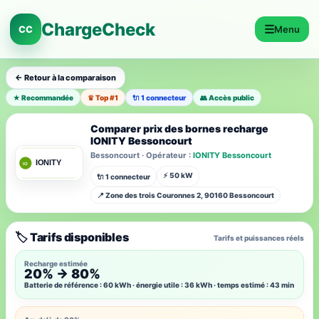
ChargeCheck
☰
CC
Menu
← Retour à la comparaison
★ Recommandée
♛ Top #1
🔌 1 connecteur
👥 Accès public
Comparer prix des bornes recharge
IONITY Bessoncourt
Bessoncourt · Opérateur :
IONITY Bessoncourt
⚡ 50 kW
🔌 1 connecteur
📍 Zone des trois Couronnes 2, 90160 Bessoncourt
🏷️ Tarifs disponibles
Tarifs et puissances réels
Recharge estimée
20% → 80%
Batterie de référence : 60 kWh · énergie utile : 36 kWh · temps estimé : 43 min