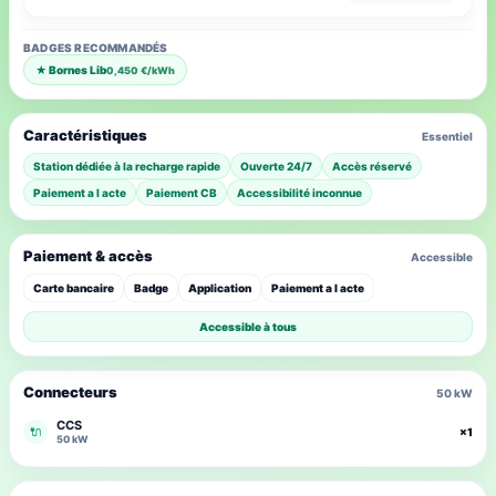
BADGES RECOMMANDÉS
★ Bornes Lib
0,450 €/kWh
Caractéristiques
Essentiel
Station dédiée à la recharge rapide
Ouverte 24/7
Accès réservé
Paiement a l acte
Paiement CB
Accessibilité inconnue
Paiement & accès
Accessible
Carte bancaire
Badge
Application
Paiement a l acte
Accessible à tous
Connecteurs
50 kW
CCS
🔌
×1
50 kW