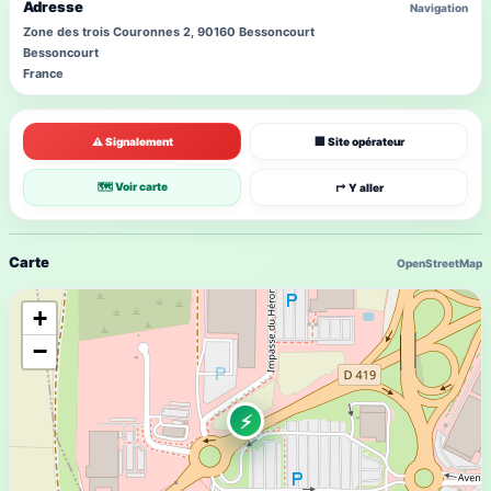
Adresse
Navigation
Zone des trois Couronnes 2, 90160 Bessoncourt
Bessoncourt
France
⚠ Signalement
🏢 Site opérateur
🗺 Voir carte
↱ Y aller
Carte
OpenStreetMap
+
−
⚡