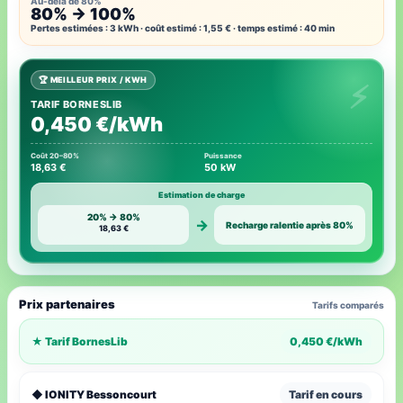
Au-delà de 80%
80% → 100%
Pertes estimées : 3 kWh · coût estimé : 1,55 € · temps estimé : 40 min
🏆 MEILLEUR PRIX / KWH
TARIF BORNESLIB
0,450 €/kWh
Coût 20–80%
Puissance
18,63 €
50 kW
Estimation de charge
20% → 80%
→
Recharge ralentie après 80%
18,63 €
Prix partenaires
Tarifs comparés
★ Tarif BornesLib
0,450 €/kWh
◆ IONITY Bessoncourt
Tarif en cours