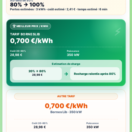
Au-delà de 80%
80% → 100%
Pertes estimées : 3 kWh · coût estimé : 2,41 € · temps estimé : 6 min
🏆 MEILLEUR PRIX / KWH
TARIF BORNESLIB
0,700 €/kWh
Coût 20–80%
Puissance
28,98 €
350 kW
Estimation de charge
20% → 80%
→
Recharge ralentie après 80%
28,98 €
AUTRE TARIF
0,700 €/kWh
Bornes Lib · 350 kW
Coût 20–80%
Puissance
28,98 €
350 kW