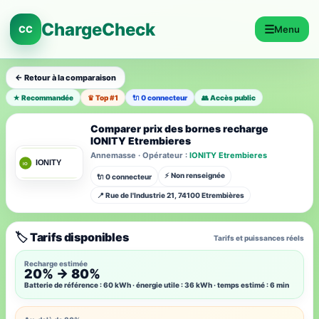
ChargeCheck
☰
CC
Menu
← Retour à la comparaison
★ Recommandée
♛ Top #1
🔌 0 connecteur
👥 Accès public
Comparer prix des bornes recharge
IONITY Etrembieres
Annemasse · Opérateur :
IONITY Etrembieres
⚡ Non renseignée
🔌 0 connecteur
📍 Rue de l'Industrie 21, 74100 Etrembières
🏷️ Tarifs disponibles
Tarifs et puissances réels
Recharge estimée
20% → 80%
Batterie de référence : 60 kWh · énergie utile : 36 kWh · temps estimé : 6 min