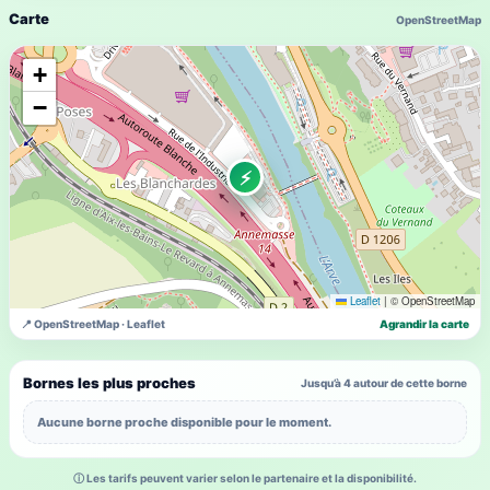
Carte
OpenStreetMap
+
−
⚡
Leaflet
|
© OpenStreetMap
📍 OpenStreetMap · Leaflet
Agrandir la carte
Bornes les plus proches
Jusqu’à 4 autour de cette borne
Aucune borne proche disponible pour le moment.
ⓘ Les tarifs peuvent varier selon le partenaire et la disponibilité.