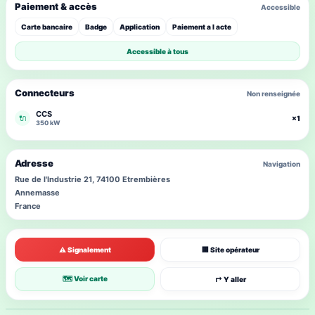
Paiement & accès
Accessible
Carte bancaire
Badge
Application
Paiement a l acte
Accessible à tous
Connecteurs
Non renseignée
CCS
🔌
×1
350 kW
Adresse
Navigation
Rue de l'Industrie 21, 74100 Etrembières
Annemasse
France
⚠ Signalement
🏢 Site opérateur
🗺 Voir carte
↱ Y aller