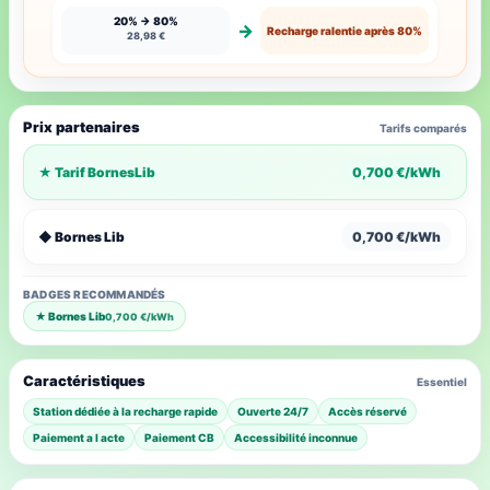
20% → 80%
→
Recharge ralentie après 80%
28,98 €
Prix partenaires
Tarifs comparés
★ Tarif BornesLib
0,700 €/kWh
◆ Bornes Lib
0,700 €/kWh
BADGES RECOMMANDÉS
★ Bornes Lib
0,700 €/kWh
Caractéristiques
Essentiel
Station dédiée à la recharge rapide
Ouverte 24/7
Accès réservé
Paiement a l acte
Paiement CB
Accessibilité inconnue