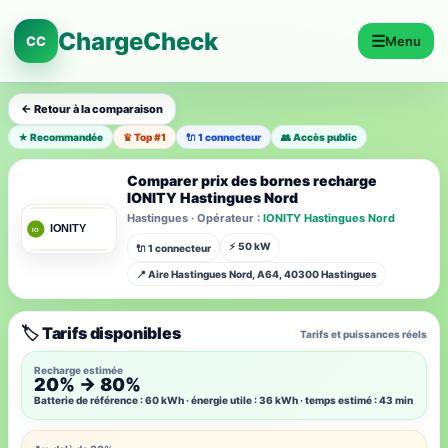
ChargeCheck
☰
CC
Menu
← Retour à la comparaison
★ Recommandée
♛ Top #1
🔌 1 connecteur
👥 Accès public
Comparer prix des bornes recharge
IONITY Hastingues Nord
Hastingues · Opérateur :
IONITY Hastingues Nord
⚡ 50 kW
🔌 1 connecteur
📍 Aire Hastingues Nord, A64, 40300 Hastingues
🏷️ Tarifs disponibles
Tarifs et puissances réels
Recharge estimée
20% → 80%
Batterie de référence : 60 kWh · énergie utile : 36 kWh · temps estimé : 43 min