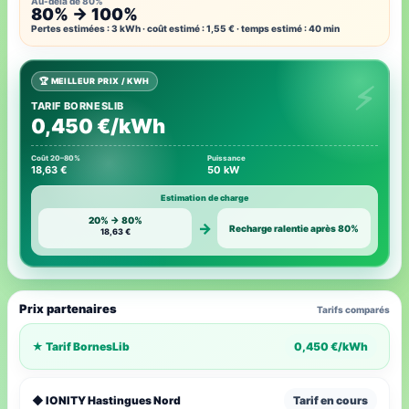
Au-delà de 80%
80% → 100%
Pertes estimées : 3 kWh · coût estimé : 1,55 € · temps estimé : 40 min
🏆 MEILLEUR PRIX / KWH
TARIF BORNESLIB
0,450 €/kWh
Coût 20–80%
Puissance
18,63 €
50 kW
Estimation de charge
20% → 80%
→
Recharge ralentie après 80%
18,63 €
Prix partenaires
Tarifs comparés
★ Tarif BornesLib
0,450 €/kWh
◆ IONITY Hastingues Nord
Tarif en cours