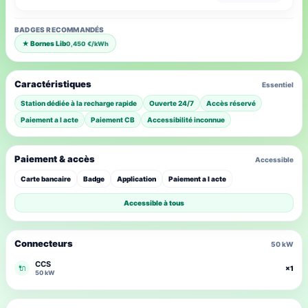
BADGES RECOMMANDÉS
★ Bornes Lib
0,450 €/kWh
Caractéristiques
Essentiel
Station dédiée à la recharge rapide
Ouverte 24/7
Accès réservé
Paiement a l acte
Paiement CB
Accessibilité inconnue
Paiement & accès
Accessible
Carte bancaire
Badge
Application
Paiement a l acte
Accessible à tous
Connecteurs
50 kW
CCS
🔌
×1
50 kW