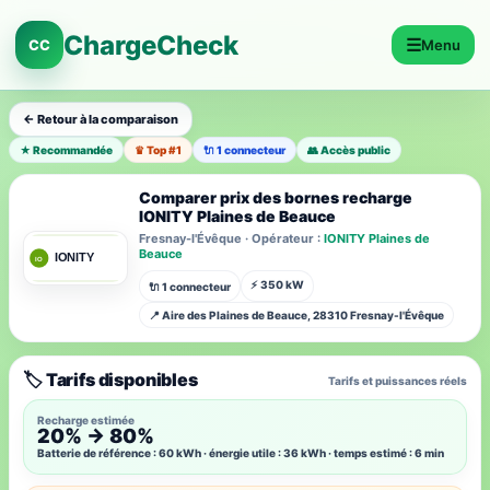
ChargeCheck
☰
CC
Menu
← Retour à la comparaison
★ Recommandée
♛ Top #1
🔌 1 connecteur
👥 Accès public
Comparer prix des bornes recharge
IONITY Plaines de Beauce
Fresnay-l'Évêque · Opérateur :
IONITY Plaines de
Beauce
⚡ 350 kW
🔌 1 connecteur
📍 Aire des Plaines de Beauce, 28310 Fresnay-l'Évêque
🏷️ Tarifs disponibles
Tarifs et puissances réels
Recharge estimée
20% → 80%
Batterie de référence : 60 kWh · énergie utile : 36 kWh · temps estimé : 6 min