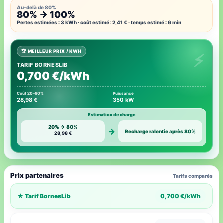
Au-delà de 80%
80% → 100%
Pertes estimées : 3 kWh · coût estimé : 2,41 € · temps estimé : 6 min
🏆 MEILLEUR PRIX / KWH
TARIF BORNESLIB
0,700 €/kWh
Coût 20–80%
Puissance
28,98 €
350 kW
Estimation de charge
20% → 80%
→
Recharge ralentie après 80%
28,98 €
Prix partenaires
Tarifs comparés
★ Tarif BornesLib
0,700 €/kWh