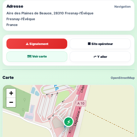
Adresse
Navigation
Aire des Plaines de Beauce, 28310 Fresnay-l'Évêque
Fresnay-l'Évêque
France
⚠ Signalement
🏢 Site opérateur
🗺 Voir carte
↱ Y aller
Carte
OpenStreetMap
+
−
⚡