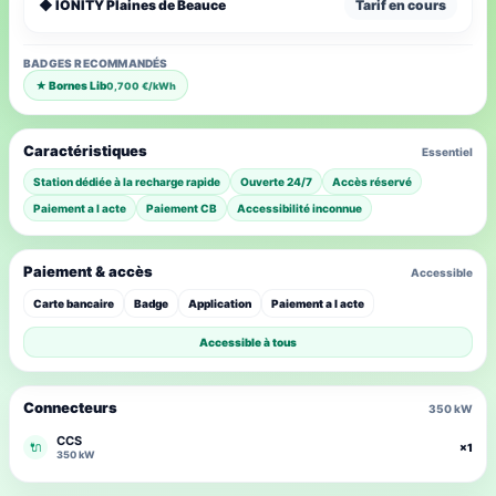
◆ IONITY Plaines de Beauce
Tarif en cours
BADGES RECOMMANDÉS
★ Bornes Lib
0,700 €/kWh
Caractéristiques
Essentiel
Station dédiée à la recharge rapide
Ouverte 24/7
Accès réservé
Paiement a l acte
Paiement CB
Accessibilité inconnue
Paiement & accès
Accessible
Carte bancaire
Badge
Application
Paiement a l acte
Accessible à tous
Connecteurs
350 kW
CCS
🔌
×1
350 kW