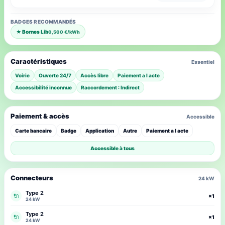
BADGES RECOMMANDÉS
★ Bornes Lib
0,500 €/kWh
Caractéristiques
Essentiel
Voirie
Ouverte 24/7
Accès libre
Paiement a l acte
Accessibilité inconnue
Raccordement : Indirect
Paiement & accès
Accessible
Carte bancaire
Badge
Application
Autre
Paiement a l acte
Accessible à tous
Connecteurs
24 kW
Type 2
🔌
×1
24 kW
Type 2
🔌
×1
24 kW