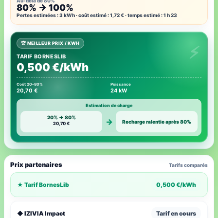
Au-delà de 80%
80% → 100%
Pertes estimées : 3 kWh · coût estimé : 1,72 € · temps estimé : 1 h 23
🏆 MEILLEUR PRIX / KWH
TARIF BORNESLIB
0,500 €/kWh
Coût 20–80%
Puissance
20,70 €
24 kW
Estimation de charge
20% → 80%
→
Recharge ralentie après 80%
20,70 €
Prix partenaires
Tarifs comparés
★ Tarif BornesLib
0,500 €/kWh
◆ IZIVIA Impact
Tarif en cours