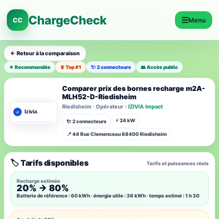
ChargeCheck
☰
CC
Menu
← Retour à la comparaison
★ Recommandée
♛ Top #1
🔌 2 connecteurs
👥 Accès public
Comparer prix des bornes recharge m2A-
MLH52-D-Riedisheim
Riedisheim · Opérateur :
IZIVIA Impact
⚡ 24 kW
🔌 2 connecteurs
📍 44 Rue Clemenceau 68400 Riedisheim
🏷️ Tarifs disponibles
Tarifs et puissances réels
Recharge estimée
20% → 80%
Batterie de référence : 60 kWh · énergie utile : 36 kWh · temps estimé : 1 h 30