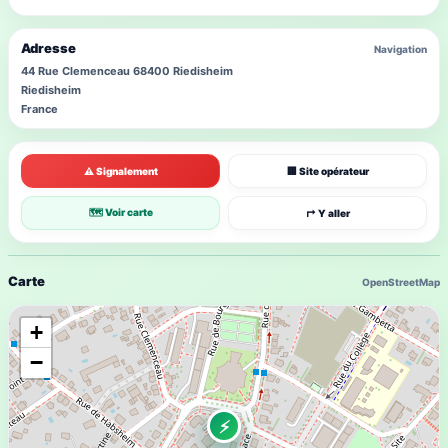
Adresse
Navigation
44 Rue Clemenceau 68400 Riedisheim
Riedisheim
France
⚠ Signalement
🏢 Site opérateur
🗺 Voir carte
↱ Y aller
Carte
OpenStreetMap
+
−
⚡