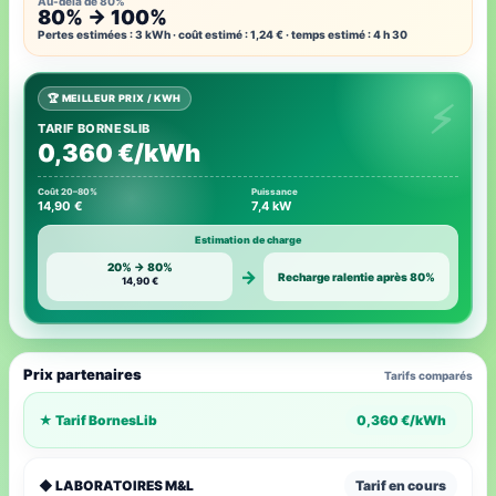
Au-delà de 80%
80% → 100%
Pertes estimées : 3 kWh · coût estimé : 1,24 € · temps estimé : 4 h 30
🏆 MEILLEUR PRIX / KWH
TARIF BORNESLIB
0,360 €/kWh
Coût 20–80%
Puissance
14,90 €
7,4 kW
Estimation de charge
20% → 80%
→
Recharge ralentie après 80%
14,90 €
Prix partenaires
Tarifs comparés
★ Tarif BornesLib
0,360 €/kWh
◆ LABORATOIRES M&L
Tarif en cours