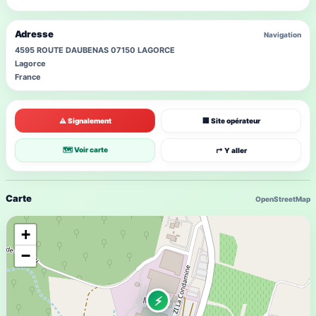
Adresse
Navigation
4595 ROUTE DAUBENAS 07150 LAGORCE
Lagorce
France
⚠ Signalement
🏢 Site opérateur
🗺 Voir carte
↱ Y aller
Carte
OpenStreetMap
+
−
⚡