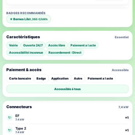
BADGES RECOMMANDÉS
★ Bornes Lib
0,360 €/kWh
Caractéristiques
Essentiel
Voirie
Ouverte 24/7
Accès libre
Paiement a l acte
Accessibilité inconnue
Raccordement : Direct
Paiement & accès
Accessible
Carte bancaire
Badge
Application
Autre
Paiement a l acte
Accessible à tous
Connecteurs
7,4 kW
EF
🔌
×1
7.4 kW
Type 2
🔌
×1
7.4 kW