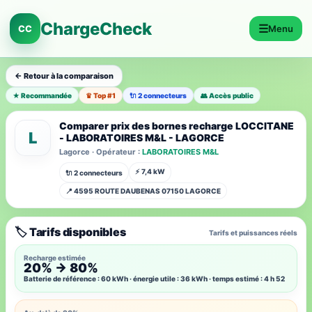
ChargeCheck
☰
CC
Menu
← Retour à la comparaison
★ Recommandée
♛ Top #1
🔌 2 connecteurs
👥 Accès public
Comparer prix des bornes recharge LOCCITANE
L
- LABORATOIRES M&L - LAGORCE
Lagorce · Opérateur :
LABORATOIRES M&L
⚡ 7,4 kW
🔌 2 connecteurs
📍 4595 ROUTE DAUBENAS 07150 LAGORCE
🏷️ Tarifs disponibles
Tarifs et puissances réels
Recharge estimée
20% → 80%
Batterie de référence : 60 kWh · énergie utile : 36 kWh · temps estimé : 4 h 52