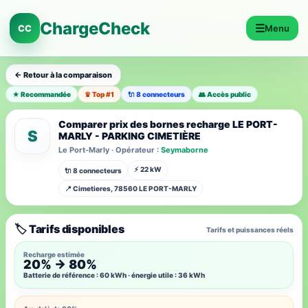
ChargeCheck
☰
CC
Menu
← Retour à la comparaison
★ Recommandée
♛ Top #1
🔌 8 connecteurs
👥 Accès public
Comparer prix des bornes recharge LE PORT-
S
MARLY - PARKING CIMETIÈRE
Le Port-Marly · Opérateur :
Seymaborne
⚡ 22 kW
🔌 8 connecteurs
📍 Cimetieres, 78560 LE PORT-MARLY
🏷️ Tarifs disponibles
Tarifs et puissances réels
Recharge estimée
20% → 80%
Batterie de référence : 60 kWh · énergie utile : 36 kWh