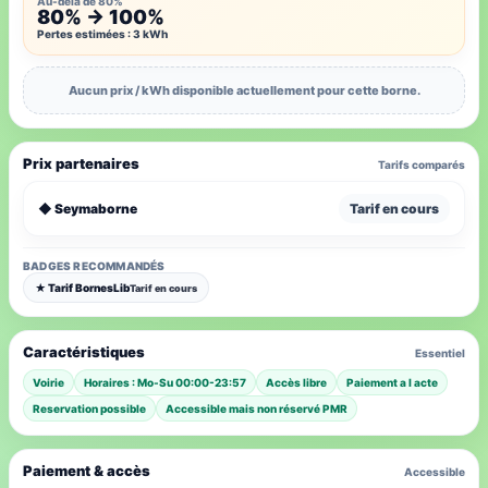
Au-delà de 80%
80% → 100%
Pertes estimées : 3 kWh
Aucun prix / kWh disponible actuellement pour cette borne.
Prix partenaires
Tarifs comparés
◆ Seymaborne
Tarif en cours
BADGES RECOMMANDÉS
★ Tarif BornesLib
Tarif en cours
Caractéristiques
Essentiel
Voirie
Horaires : Mo-Su 00:00-23:57
Accès libre
Paiement a l acte
Reservation possible
Accessible mais non réservé PMR
Paiement & accès
Accessible