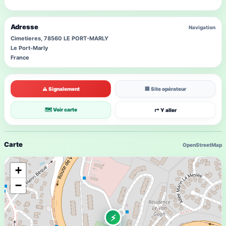
Adresse
Navigation
Cimetieres, 78560 LE PORT-MARLY
Le Port-Marly
France
⚠ Signalement
🏢 Site opérateur
🗺 Voir carte
↱ Y aller
Carte
OpenStreetMap
+
−
⚡