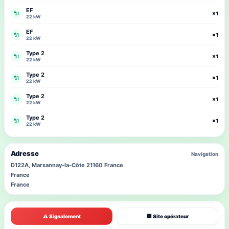
EF
🔌
×1
22 kW
EF
🔌
×1
22 kW
Type 2
🔌
×1
22 kW
Type 2
🔌
×1
22 kW
Type 2
🔌
×1
22 kW
Type 2
🔌
×1
22 kW
Adresse
Navigation
D122A, Marsannay-la-Côte 21160 France
France
France
⚠ Signalement
🏢 Site opérateur