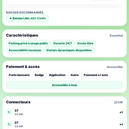
BADGES RECOMMANDÉS
★ Bornes Lib
0,400 €/kWh
Caractéristiques
Essentiel
Parking privé à usage public
Ouverte 24/7
Accès libre
Accessibilité inconnue
Statuts dynamiques disponibles
Paiement & accès
Accessible
Carte bancaire
Badge
Application
Autre
Paiement a l acte
Accessible à tous
Connecteurs
22 kW
EF
🔌
×1
22 kW
EF
🔌
×1
22 kW