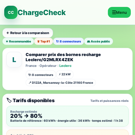
ChargeCheck
☰
CC
Menu
← Retour à la comparaison
★ Recommandée
♛ Top #1
🔌 8 connecteurs
👥 Accès public
Comparer prix des bornes recharge
L
Leclerc/G2MLRX4ZEK
France · Opérateur :
Leclerc
⚡ 22 kW
🔌 8 connecteurs
📍 D122A, Marsannay-la-Côte 21160 France
🏷️ Tarifs disponibles
Tarifs et puissances réels
Recharge estimée
20% → 80%
Batterie de référence : 60 kWh · énergie utile : 36 kWh · temps estimé : 1 h 38