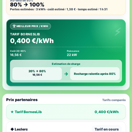
Au-delà de 80%
80% → 100%
Pertes estimées : 3 kWh · coût estimé : 1,38 € · temps estimé : 1 h 31
🏆 MEILLEUR PRIX / KWH
TARIF BORNESLIB
0,400 €/kWh
Coût 20–80%
Puissance
16,56 €
22 kW
Estimation de charge
20% → 80%
→
Recharge ralentie après 80%
16,56 €
Prix partenaires
Tarifs comparés
★ Tarif BornesLib
0,400 €/kWh
◆ Leclerc
Tarif en cours