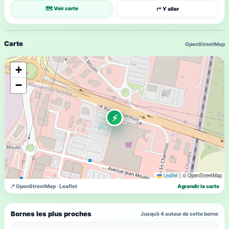
🗺 Voir carte
↱ Y aller
Carte
OpenStreetMap
+
−
⚡
Leaflet
|
© OpenStreetMap
📍 OpenStreetMap · Leaflet
Agrandir la carte
Bornes les plus proches
Jusqu’à 4 autour de cette borne