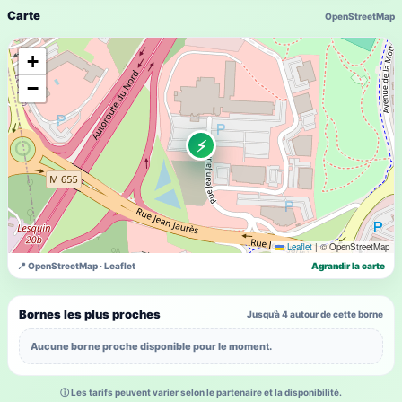
Carte
OpenStreetMap
+
−
⚡
Leaflet
|
© OpenStreetMap
📍 OpenStreetMap · Leaflet
Agrandir la carte
Bornes les plus proches
Jusqu’à 4 autour de cette borne
Aucune borne proche disponible pour le moment.
ⓘ Les tarifs peuvent varier selon le partenaire et la disponibilité.