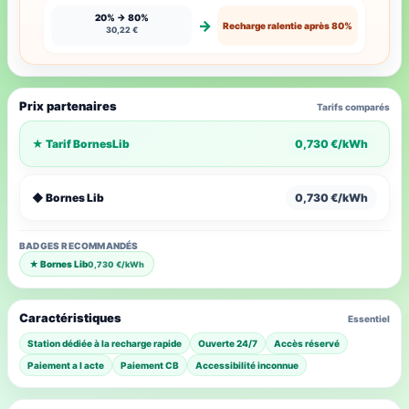
20% → 80%
→
Recharge ralentie après 80%
30,22 €
Prix partenaires
Tarifs comparés
★ Tarif BornesLib
0,730 €/kWh
◆ Bornes Lib
0,730 €/kWh
BADGES RECOMMANDÉS
★ Bornes Lib
0,730 €/kWh
Caractéristiques
Essentiel
Station dédiée à la recharge rapide
Ouverte 24/7
Accès réservé
Paiement a l acte
Paiement CB
Accessibilité inconnue