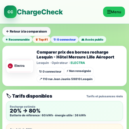
ChargeCheck
☰
CC
Menu
← Retour à la comparaison
★ Recommandée
♛ Top #1
🔌 0 connecteur
👥 Accès public
Comparer prix des bornes recharge
Lesquin - Hôtel Mercure Lille Aéroport
Lesquin · Opérateur :
ELECTRA
⚡ Non renseignée
🔌 0 connecteur
📍 110 rue Jean Jaurès 59810 Lesquin
🏷️ Tarifs disponibles
Tarifs et puissances réels
Recharge estimée
20% → 80%
Batterie de référence : 60 kWh · énergie utile : 36 kWh