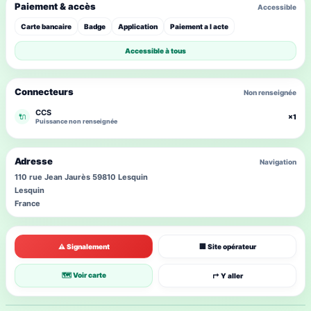
Paiement & accès
Accessible
Carte bancaire
Badge
Application
Paiement a l acte
Accessible à tous
Connecteurs
Non renseignée
CCS
🔌
×1
Puissance non renseignée
Adresse
Navigation
110 rue Jean Jaurès 59810 Lesquin
Lesquin
France
⚠ Signalement
🏢 Site opérateur
🗺 Voir carte
↱ Y aller