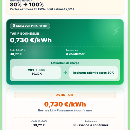
Au-delà de 80%
80% → 100%
Pertes estimées : 3 kWh · coût estimé : 2,52 €
🏆 MEILLEUR PRIX / KWH
TARIF BORNESLIB
0,730 €/kWh
Coût 20–80%
Puissance
30,22 €
À confirmer
Estimation de charge
20% → 80%
→
Recharge ralentie après 80%
30,22 €
AUTRE TARIF
0,730 €/kWh
Bornes Lib · Puissance à confirmer
Coût 20–80%
Puissance
30,22 €
Puissance à confirmer