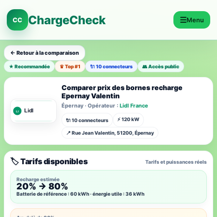
ChargeCheck
☰
CC
Menu
← Retour à la comparaison
★ Recommandée
♛ Top #1
🔌 10 connecteurs
👥 Accès public
Comparer prix des bornes recharge
Epernay Valentin
Épernay · Opérateur :
Lidl France
⚡ 120 kW
🔌 10 connecteurs
📍 Rue Jean Valentin, 51200, Épernay
🏷️ Tarifs disponibles
Tarifs et puissances réels
Recharge estimée
20% → 80%
Batterie de référence : 60 kWh · énergie utile : 36 kWh