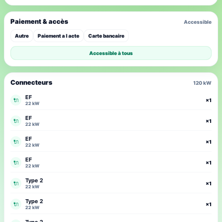
Paiement & accès
Accessible
Autre
Paiement a l acte
Carte bancaire
Accessible à tous
Connecteurs
120 kW
EF
🔌
×1
22 kW
EF
🔌
×1
22 kW
EF
🔌
×1
22 kW
EF
🔌
×1
22 kW
Type 2
🔌
×1
22 kW
Type 2
🔌
×1
22 kW