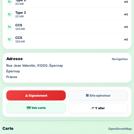
Type 2
🔌
×1
22 kW
Type 2
🔌
×1
22 kW
CCS
🔌
×1
120 kW
CCS
🔌
×1
120 kW
Adresse
Navigation
Rue Jean Valentin, 51200, Épernay
Épernay
France
⚠ Signalement
🏢 Site opérateur
🗺 Voir carte
↱ Y aller
Carte
OpenStreetMap