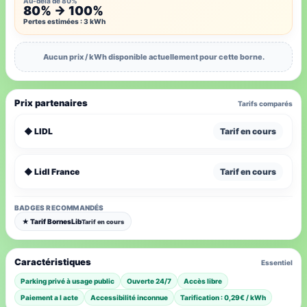
Au-delà de 80%
80% → 100%
Pertes estimées : 3 kWh
Aucun prix / kWh disponible actuellement pour cette borne.
Prix partenaires
Tarifs comparés
◆ LIDL
Tarif en cours
◆ Lidl France
Tarif en cours
BADGES RECOMMANDÉS
★ Tarif BornesLib
Tarif en cours
Caractéristiques
Essentiel
Parking privé à usage public
Ouverte 24/7
Accès libre
Paiement a l acte
Accessibilité inconnue
Tarification : 0,29€ / kWh