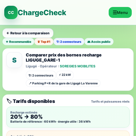
ChargeCheck
☰
CC
Menu
← Retour à la comparaison
★ Recommandée
♛ Top #1
🔌 2 connecteurs
👥 Accès public
Comparer prix des bornes recharge
S
LIGUGE_GARE-1
Ligugé · Opérateur :
SOREGIES MOBILITES
⚡ 22 kW
🔌 2 connecteurs
📍 Parking P+R de la gare de Ligugé La Varenne
🏷️ Tarifs disponibles
Tarifs et puissances réels
Recharge estimée
20% → 80%
Batterie de référence : 60 kWh · énergie utile : 36 kWh