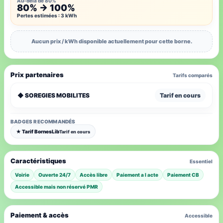
Au-delà de 80%
80% → 100%
Pertes estimées : 3 kWh
Aucun prix / kWh disponible actuellement pour cette borne.
Prix partenaires
Tarifs comparés
◆ SOREGIES MOBILITES
Tarif en cours
BADGES RECOMMANDÉS
★ Tarif BornesLib
Tarif en cours
Caractéristiques
Essentiel
Voirie
Ouverte 24/7
Accès libre
Paiement a l acte
Paiement CB
Accessible mais non réservé PMR
Paiement & accès
Accessible