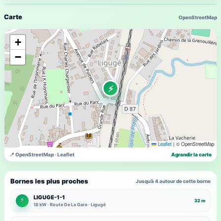
Carte
OpenStreetMap
+
−
⚡
Leaflet
|
© OpenStreetMap
📍 OpenStreetMap · Leaflet
Agrandir la carte
Bornes les plus proches
Jusqu’à 4 autour de cette borne
LIGUGE-1-1
⚡
32 m
18 kW · Route De La Gare · Ligugé