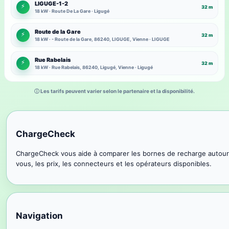
LIGUGE-1-2
⚡
32 m
18 kW · Route De La Gare · Ligugé
Route de la Gare
⚡
32 m
18 kW · - Route de la Gare, 86240, LIGUGE, Vienne · LIGUGE
Rue Rabelais
⚡
32 m
18 kW · Rue Rabelais, 86240, Ligugé, Vienne · Ligugé
ⓘ Les tarifs peuvent varier selon le partenaire et la disponibilité.
ChargeCheck
ChargeCheck vous aide à comparer les bornes de recharge autour
vous, les prix, les connecteurs et les opérateurs disponibles.
Navigation