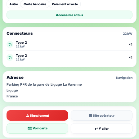
Autre
Carte bancaire
Paiement a l acte
Accessible à tous
Connecteurs
22 kW
Type 2
🔌
×1
22 kW
Type 2
🔌
×1
22 kW
Adresse
Navigation
Parking P+R de la gare de Ligugé La Varenne
Ligugé
France
⚠ Signalement
🏢 Site opérateur
🗺 Voir carte
↱ Y aller