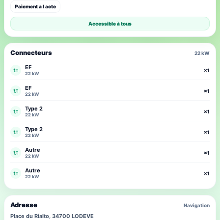
Paiement a l acte
Accessible à tous
Connecteurs
22 kW
EF
🔌
×1
22 kW
EF
🔌
×1
22 kW
Type 2
🔌
×1
22 kW
Type 2
🔌
×1
22 kW
Autre
🔌
×1
22 kW
Autre
🔌
×1
22 kW
Adresse
Navigation
Place du Rialto, 34700 LODEVE