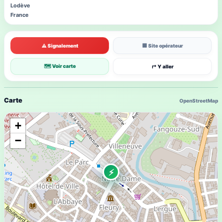
Lodève
France
⚠ Signalement
🏢 Site opérateur
🗺 Voir carte
↱ Y aller
Carte
OpenStreetMap
+
−
⚡