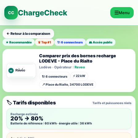
ChargeCheck
☰
CC
Menu
← Retour à la comparaison
★ Recommandée
♛ Top #1
🔌 6 connecteurs
👥 Accès public
Comparer prix des bornes recharge
LODEVE - Place du Rialto
Lodève · Opérateur :
Reveo
⚡ 22 kW
🔌 6 connecteurs
📍 Place du Rialto, 34700 LODEVE
🏷️ Tarifs disponibles
Tarifs et puissances réels
Recharge estimée
20% → 80%
Batterie de référence : 60 kWh · énergie utile : 36 kWh