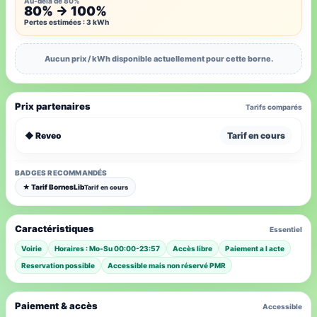
Au-delà de 80%
80% → 100%
Pertes estimées : 3 kWh
Aucun prix / kWh disponible actuellement pour cette borne.
Prix partenaires
Tarifs comparés
◆ Reveo
Tarif en cours
BADGES RECOMMANDÉS
★ Tarif BornesLib
Tarif en cours
Caractéristiques
Essentiel
Voirie
Horaires : Mo-Su 00:00-23:57
Accès libre
Paiement a l acte
Reservation possible
Accessible mais non réservé PMR
Paiement & accès
Accessible