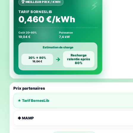
🏆 MEILLEUR PRIX / KWH
TARIF BORNESLIB
0,460 €/kWh
Coût 20–80%
Puissance
19,04 €
7,4 kW
Estimation de charge
Recharge
20% → 80%
→
ralentie après
19,04 €
80%
Prix partenaires
★ Tarif BornesLib
◆ MAMP