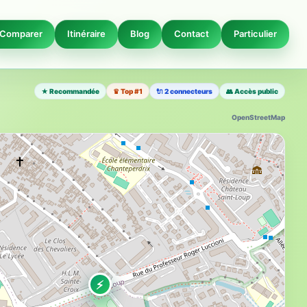
Comparer
Itinéraire
Blog
Contact
Particulier
★ Recommandée
♛ Top #1
🔌 2 connecteurs
👥 Accès public
OpenStreetMap
⚡