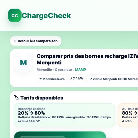
ChargeCheck
CC
← Retour à la comparaison
Comparer prix des bornes recharge IZI
M
Menpenti
Marseille · Opérateur :
MAMP
⚡ 7,4 kW
🔌 2 connecteurs
📍 20 rue Menpenti 13010 Marsei
🏷️ Tarifs disponibles
Recharge estimée
Au-delà d
20% → 80%
80% →
Batterie de référence : 60 kWh · énergie utile : 36 kWh · temps
Pertes est
estimé : 4 h 52
4 h 30