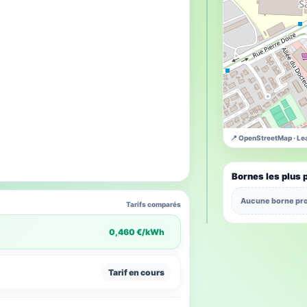
📍 OpenStreetMap · Lea
Bornes les plus 
Aucune borne pro
Tarifs comparés
0,460 €/kWh
Tarif en cours