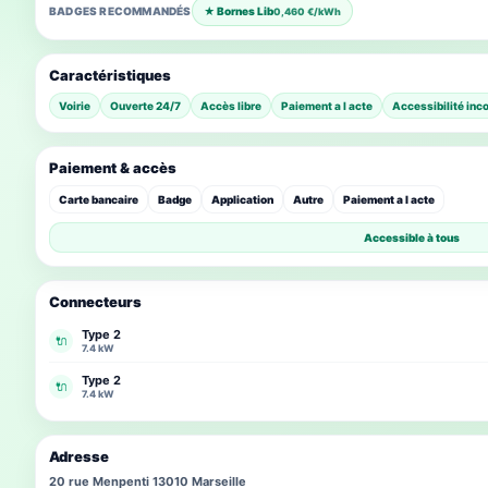
BADGES RECOMMANDÉS
★ Bornes Lib
0,460 €/kWh
Caractéristiques
Voirie
Ouverte 24/7
Accès libre
Paiement a l acte
Accessibilité inc
Paiement & accès
Carte bancaire
Badge
Application
Autre
Paiement a l acte
Accessible à tous
Connecteurs
Type 2
🔌
7.4 kW
Type 2
🔌
7.4 kW
Adresse
20 rue Menpenti 13010 Marseille