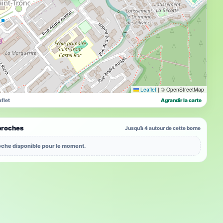
Leaflet
|
© OpenStreetMap
flet
Agrandir la carte
proches
Jusqu’à 4 autour de cette borne
che disponible pour le moment.