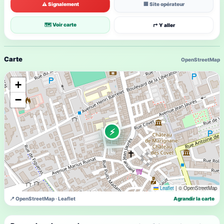
⚠ Signalement
🏢 Site opérateur
🗺 Voir carte
↱ Y aller
Carte
OpenStreetMap
+
−
⚡
Leaflet
|
© OpenStreetMap
📍 OpenStreetMap · Leaflet
Agrandir la carte