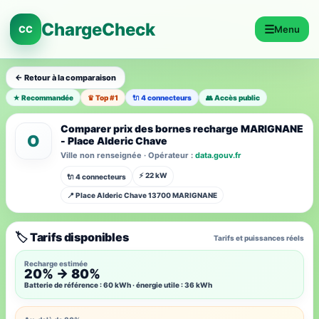
ChargeCheck
☰
CC
Menu
← Retour à la comparaison
★ Recommandée
♛ Top #1
🔌 4 connecteurs
👥 Accès public
Comparer prix des bornes recharge MARIGNANE
O
- Place Alderic Chave
Ville non renseignée · Opérateur :
data.gouv.fr
⚡ 22 kW
🔌 4 connecteurs
📍 Place Alderic Chave 13700 MARIGNANE
🏷️ Tarifs disponibles
Tarifs et puissances réels
Recharge estimée
20% → 80%
Batterie de référence : 60 kWh · énergie utile : 36 kWh