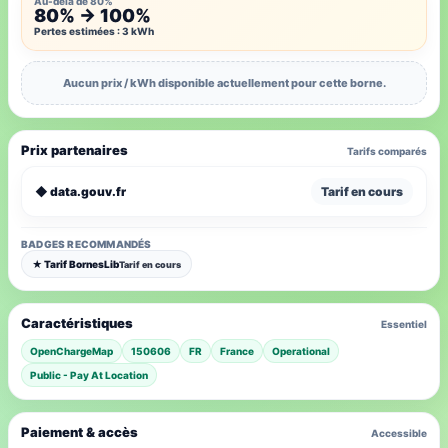
Au-delà de 80%
80% → 100%
Pertes estimées : 3 kWh
Aucun prix / kWh disponible actuellement pour cette borne.
Prix partenaires
Tarifs comparés
◆ data.gouv.fr
Tarif en cours
BADGES RECOMMANDÉS
★ Tarif BornesLib
Tarif en cours
Caractéristiques
Essentiel
OpenChargeMap
150606
FR
France
Operational
Public - Pay At Location
Paiement & accès
Accessible