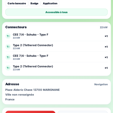
Carte bancaire
Badge
Application
Accessible à tous
Connecteurs
22 kW
CEE 7/4 - Schuko - Type F
🔌
×1
22 kW
Type 2 (Tethered Connector)
🔌
×1
22 kW
CEE 7/4 - Schuko - Type F
🔌
×1
22 kW
Type 2 (Tethered Connector)
🔌
×1
22 kW
Adresse
Navigation
Place Alderic Chave 13700 MARIGNANE
Ville non renseignée
France