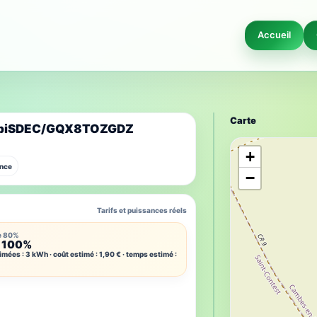
Accueil
Carte
 MobiSDEC/GQX8TOZGDZ
+
ance
−
Tarifs et puissances réels
e 80%
 100%
imées : 3 kWh · coût estimé : 1,90 € · temps estimé :