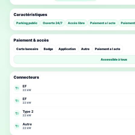
Caractéristiques
Parking public
Ouverte 24/7
Accès libre
Paiement a l acte
Paiement
Paiement & accès
Carte bancaire
Badge
Application
Autre
Paiement a l acte
Accessible à tous
Connecteurs
EF
🔌
22 kW
EF
🔌
22 kW
Type 2
🔌
22 kW
Autre
🔌
22 kW