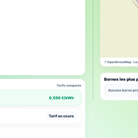
📍 OpenStreetMap · Lea
Bornes les plus 
Tarifs comparés
Aucune borne pro
0,550 €/kWh
Tarif en cours