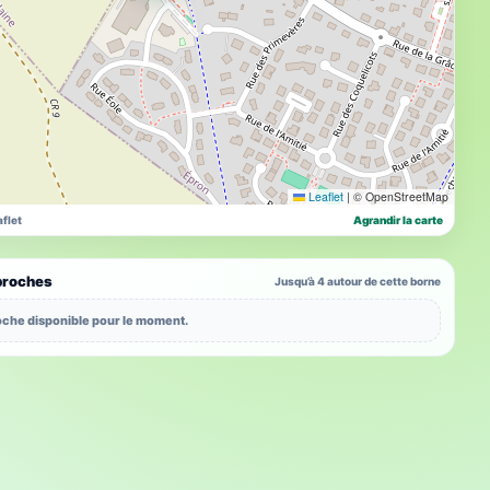
Leaflet
|
© OpenStreetMap
flet
Agrandir la carte
proches
Jusqu’à 4 autour de cette borne
che disponible pour le moment.