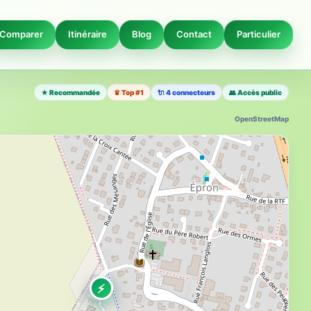
Comparer
Itinéraire
Blog
Contact
Particulier
★ Recommandée
♛ Top #1
🔌 4 connecteurs
👥 Accès public
OpenStreetMap
⚡