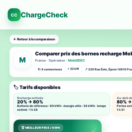
ChargeCheck
CC
← Retour à la comparaison
Comparer prix des bornes recharge
M
France · Opérateur :
MobiSDEC
⚡ 22 kW
🔌 4 connecteurs
📍 320 Rue Éole, Épron 14610 Fr
🏷️ Tarifs disponibles
Recharge estimée
Au-delà d
20% → 80%
80% →
Batterie de référence : 60 kWh · énergie utile : 36 kWh · temps
Pertes est
estimé : 1 h 38
1 h 31
🏆 MEILLEUR PRIX / KWH