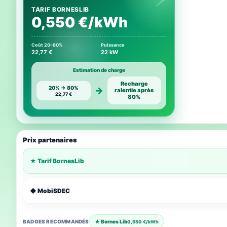
TARIF BORNESLIB
0,550 €/kWh
Coût 20–80%
Puissance
22,77 €
22 kW
Estimation de charge
Recharge
20% → 80%
→
ralentie après
22,77 €
80%
Prix partenaires
★ Tarif BornesLib
◆ MobiSDEC
BADGES RECOMMANDÉS
★ Bornes Lib
0,550 €/kWh