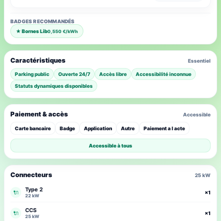
BADGES RECOMMANDÉS
★ Bornes Lib
0,550 €/kWh
Caractéristiques
Essentiel
Parking public
Ouverte 24/7
Accès libre
Accessibilité inconnue
Statuts dynamiques disponibles
Paiement & accès
Accessible
Carte bancaire
Badge
Application
Autre
Paiement a l acte
Accessible à tous
Connecteurs
25 kW
Type 2
🔌
×1
22 kW
CCS
🔌
×1
25 kW