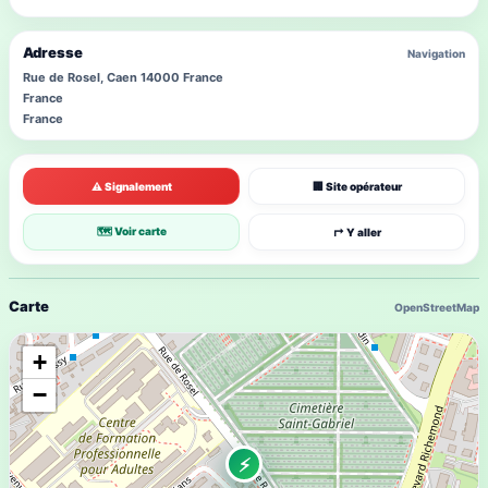
Adresse
Navigation
Rue de Rosel, Caen 14000 France
France
France
⚠ Signalement
🏢 Site opérateur
🗺 Voir carte
↱ Y aller
Carte
OpenStreetMap
+
−
⚡