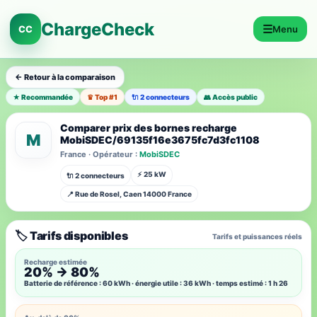
ChargeCheck
☰
CC
Menu
← Retour à la comparaison
★ Recommandée
♛ Top #1
🔌 2 connecteurs
👥 Accès public
Comparer prix des bornes recharge
M
MobiSDEC/69135f16e3675fc7d3fc1108
France · Opérateur :
MobiSDEC
⚡ 25 kW
🔌 2 connecteurs
📍 Rue de Rosel, Caen 14000 France
🏷️ Tarifs disponibles
Tarifs et puissances réels
Recharge estimée
20% → 80%
Batterie de référence : 60 kWh · énergie utile : 36 kWh · temps estimé : 1 h 26