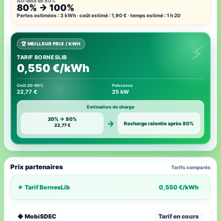
Au-delà de 80%
80% → 100%
Pertes estimées : 3 kWh · coût estimé : 1,90 € · temps estimé : 1 h 20
🏆 MEILLEUR PRIX / KWH
TARIF BORNESLIB
0,550 €/kWh
Coût 20–80%
Puissance
22,77 €
25 kW
Estimation de charge
20% → 80%
→
Recharge ralentie après 80%
22,77 €
Prix partenaires
Tarifs comparés
★ Tarif BornesLib
0,550 €/kWh
◆ MobiSDEC
Tarif en cours