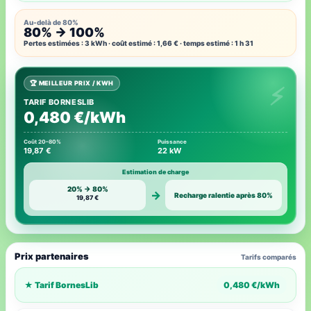
Au-delà de 80%
80% → 100%
Pertes estimées : 3 kWh · coût estimé : 1,66 € · temps estimé : 1 h 31
🏆 MEILLEUR PRIX / KWH
TARIF BORNESLIB
0,480 €/kWh
Coût 20–80%
Puissance
19,87 €
22 kW
Estimation de charge
20% → 80%
→
Recharge ralentie après 80%
19,87 €
Prix partenaires
Tarifs comparés
★ Tarif BornesLib
0,480 €/kWh