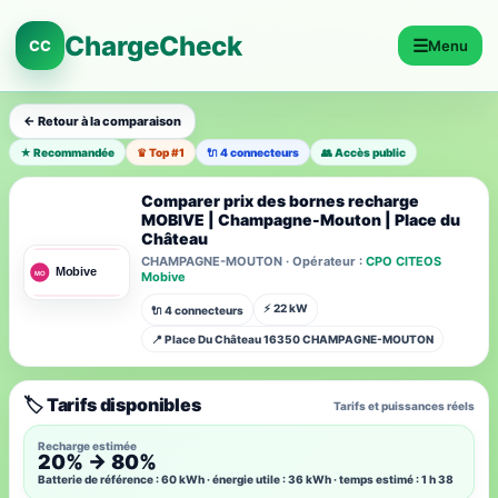
ChargeCheck
☰
CC
Menu
← Retour à la comparaison
★ Recommandée
♛ Top #1
🔌 4 connecteurs
👥 Accès public
Comparer prix des bornes recharge
MOBIVE | Champagne-Mouton | Place du
Château
CHAMPAGNE-MOUTON · Opérateur :
CPO CITEOS
Mobive
⚡ 22 kW
🔌 4 connecteurs
📍 Place Du Château 16350 CHAMPAGNE-MOUTON
🏷️ Tarifs disponibles
Tarifs et puissances réels
Recharge estimée
20% → 80%
Batterie de référence : 60 kWh · énergie utile : 36 kWh · temps estimé : 1 h 38