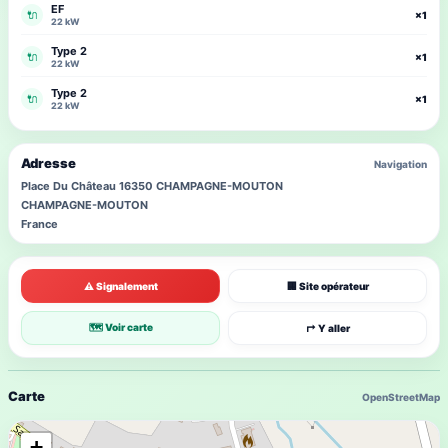
EF
🔌
×1
22 kW
Type 2
🔌
×1
22 kW
Type 2
🔌
×1
22 kW
Adresse
Navigation
Place Du Château 16350 CHAMPAGNE-MOUTON
CHAMPAGNE-MOUTON
France
⚠ Signalement
🏢 Site opérateur
🗺 Voir carte
↱ Y aller
Carte
OpenStreetMap
+