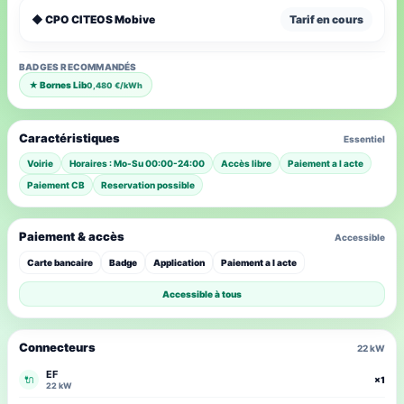
◆ CPO CITEOS Mobive
Tarif en cours
BADGES RECOMMANDÉS
★ Bornes Lib
0,480 €/kWh
Caractéristiques
Essentiel
Voirie
Horaires : Mo-Su 00:00-24:00
Accès libre
Paiement a l acte
Paiement CB
Reservation possible
Paiement & accès
Accessible
Carte bancaire
Badge
Application
Paiement a l acte
Accessible à tous
Connecteurs
22 kW
EF
🔌
×1
22 kW