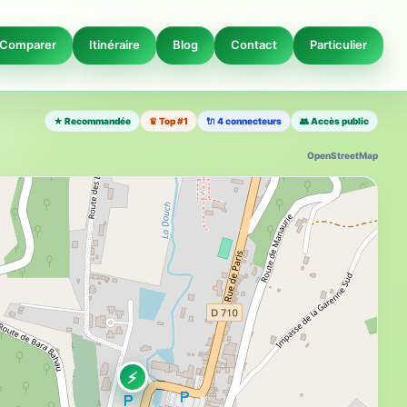
Comparer
Itinéraire
Blog
Contact
Particulier
★ Recommandée
♛ Top #1
🔌 4 connecteurs
👥 Accès public
OpenStreetMap
⚡