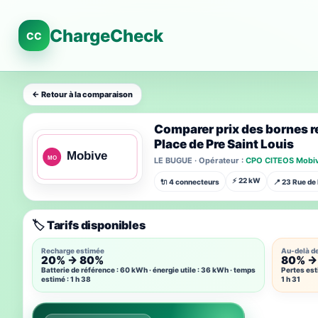
ChargeCheck
CC
← Retour à la comparaison
Comparer prix des bornes r
Place de Pre Saint Louis
LE BUGUE · Opérateur :
CPO CITEOS Mobi
⚡ 22 kW
🔌 4 connecteurs
📍 23 Rue de
🏷️ Tarifs disponibles
Recharge estimée
Au-delà d
20% → 80%
80% →
Batterie de référence : 60 kWh · énergie utile : 36 kWh · temps
Pertes est
estimé : 1 h 38
1 h 31