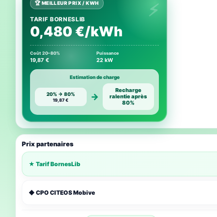
🏆 MEILLEUR PRIX / KWH
TARIF BORNESLIB
0,480 €/kWh
Coût 20–80%
Puissance
19,87 €
22 kW
Estimation de charge
Recharge
20% → 80%
→
ralentie après
19,87 €
80%
Prix partenaires
★ Tarif BornesLib
◆ CPO CITEOS Mobive