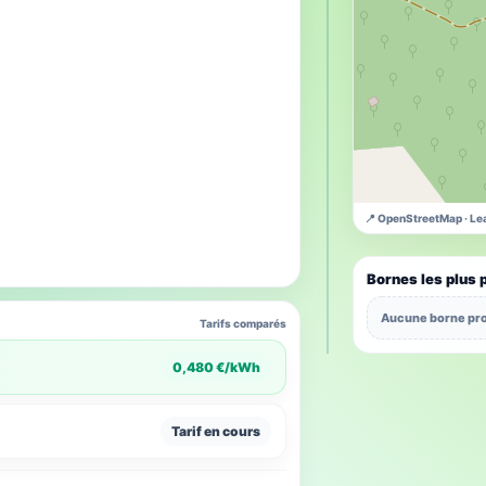
📍 OpenStreetMap · Lea
Bornes les plus 
Aucune borne pro
Tarifs comparés
0,480 €/kWh
Tarif en cours