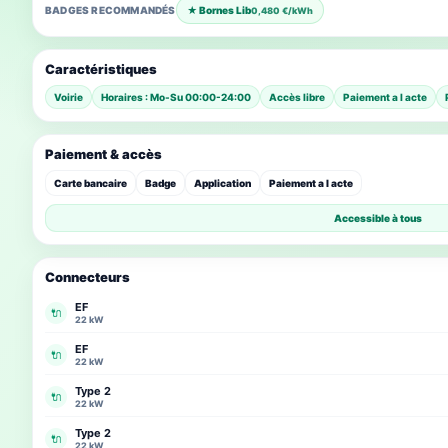
BADGES RECOMMANDÉS
★ Bornes Lib
0,480 €/kWh
Caractéristiques
Voirie
Horaires : Mo-Su 00:00-24:00
Accès libre
Paiement a l acte
Paiement & accès
Carte bancaire
Badge
Application
Paiement a l acte
Accessible à tous
Connecteurs
EF
🔌
22 kW
EF
🔌
22 kW
Type 2
🔌
22 kW
Type 2
🔌
22 kW