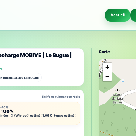
Accueil
Carte
echarge MOBIVE | Le Bugue |
+
ve
−
 la Boétie 24260 LE BUGUE
Tarifs et puissances réels
e 80%
 100%
imées : 3 kWh · coût estimé : 1,66 € · temps estimé :