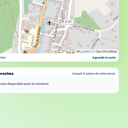
Leaflet
|
© OpenStreetMap
flet
Agrandir la carte
proches
Jusqu’à 4 autour de cette borne
che disponible pour le moment.