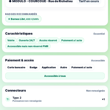
◆ MODULO - COURCOUE - Rue de Richelieu
Tarif en cours
BADGES RECOMMANDÉS
★ Bornes Lib
0,430 €/kWh
Caractéristiques
Essentiel
Voirie
Ouverte 24/7
Accès réservé
Paiement a l acte
Accessible mais non réservé PMR
Paiement & accès
Accessible
Carte bancaire
Badge
Application
Autre
Paiement a l acte
Accessible à tous
Connecteurs
Non renseignée
Type 2
🔌
×1
Puissance non renseignée