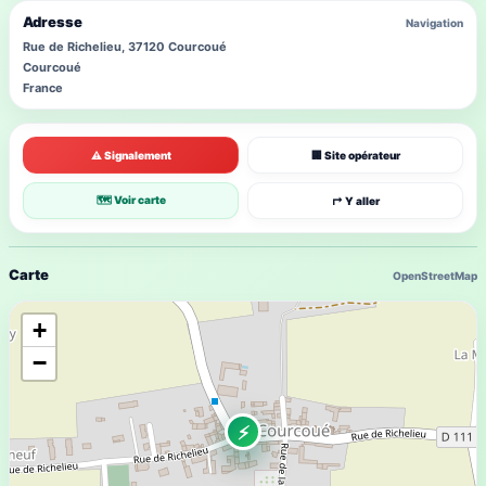
Adresse
Navigation
Rue de Richelieu, 37120 Courcoué
Courcoué
France
⚠ Signalement
🏢 Site opérateur
🗺 Voir carte
↱ Y aller
Carte
OpenStreetMap
+
−
⚡