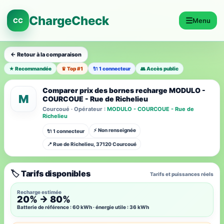
ChargeCheck
☰
CC
Menu
← Retour à la comparaison
★ Recommandée
♛ Top #1
🔌 1 connecteur
👥 Accès public
Comparer prix des bornes recharge MODULO -
M
COURCOUE - Rue de Richelieu
Courcoué · Opérateur :
MODULO - COURCOUE - Rue de
Richelieu
⚡ Non renseignée
🔌 1 connecteur
📍 Rue de Richelieu, 37120 Courcoué
🏷️ Tarifs disponibles
Tarifs et puissances réels
Recharge estimée
20% → 80%
Batterie de référence : 60 kWh · énergie utile : 36 kWh