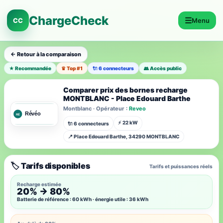
ChargeCheck
☰
CC
Menu
← Retour à la comparaison
★ Recommandée
♛ Top #1
🔌 6 connecteurs
👥 Accès public
Comparer prix des bornes recharge
MONTBLANC - Place Edouard Barthe
Montblanc · Opérateur :
Reveo
⚡ 22 kW
🔌 6 connecteurs
📍 Place Edouard Barthe, 34290 MONTBLANC
🏷️ Tarifs disponibles
Tarifs et puissances réels
Recharge estimée
20% → 80%
Batterie de référence : 60 kWh · énergie utile : 36 kWh