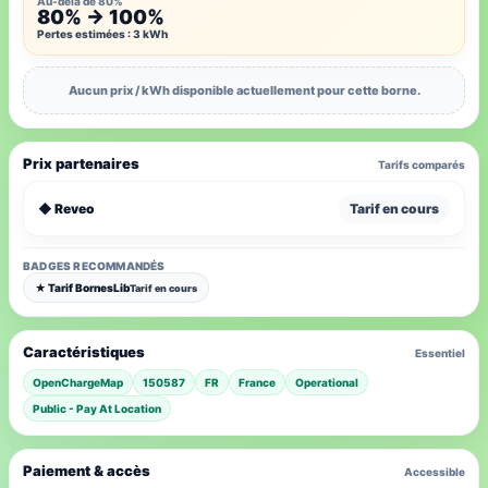
Au-delà de 80%
80% → 100%
Pertes estimées : 3 kWh
Aucun prix / kWh disponible actuellement pour cette borne.
Prix partenaires
Tarifs comparés
◆ Reveo
Tarif en cours
BADGES RECOMMANDÉS
★ Tarif BornesLib
Tarif en cours
Caractéristiques
Essentiel
OpenChargeMap
150587
FR
France
Operational
Public - Pay At Location
Paiement & accès
Accessible