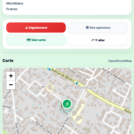
Montblanc
France
⚠ Signalement
🏢 Site opérateur
🗺 Voir carte
↱ Y aller
Carte
OpenStreetMap
+
−
⚡