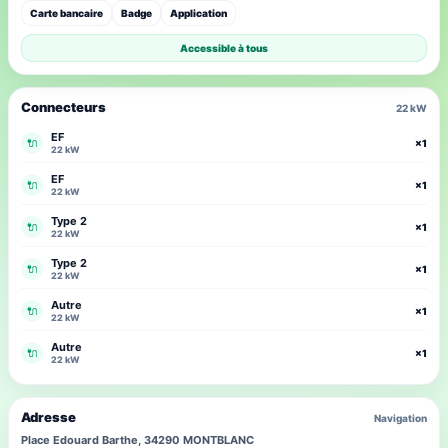
Carte bancaire
Badge
Application
Accessible à tous
Connecteurs
22 kW
EF
🔌
×1
22 kW
EF
🔌
×1
22 kW
Type 2
🔌
×1
22 kW
Type 2
🔌
×1
22 kW
Autre
🔌
×1
22 kW
Autre
🔌
×1
22 kW
Adresse
Navigation
Place Edouard Barthe, 34290 MONTBLANC